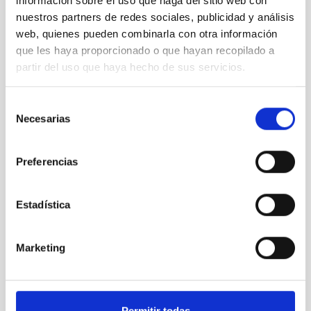
información sobre el uso que haga del sitio web con
nuestros partners de redes sociales, publicidad y análisis
web, quienes pueden combinarla con otra información
que les haya proporcionado o que hayan recopilado a
partir del uso que haya hecho de sus servicios.
Selección
LIRIS
Necesarias
de
Long-slit Intermediate Resolution Infrared
Spectrograph
consentimiento
Instrument
Imaging
Spectrograph
Preferencias
Estadística
Marketing
Permitir todas