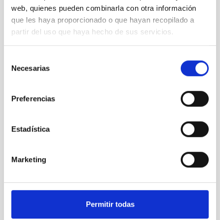
web, quienes pueden combinarla con otra información
que les haya proporcionado o que hayan recopilado a
partir del uso que haya hecho de sus servicios.
HERMES
Selección
HERMES
Necesarias
de
Instrument
Spectrograph
consentimiento
Preferencias
Estadística
Marketing
Permitir todas