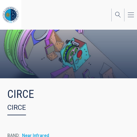
Skip
to
main
content
CIRCE
CIRCE
BAND
Near Infrared