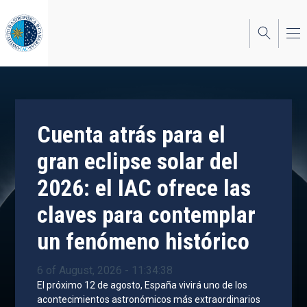
Skip
to
main
content
Cuenta atrás para el
gran eclipse solar del
2026: el IAC ofrece las
claves para contemplar
un fenómeno histórico
6 of August, 2026 - 11:34:38
El próximo 12 de agosto, España vivirá uno de los
acontecimientos astronómicos más extraordinarios