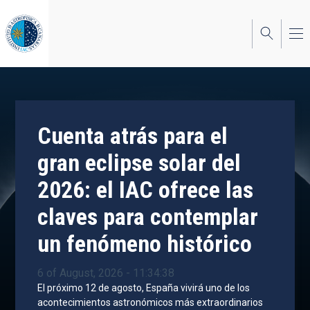
Skip
to
main
content
Cuenta atrás para el
gran eclipse solar del
2026: el IAC ofrece las
claves para contemplar
un fenómeno histórico
6 of August, 2026 - 11:34:38
El próximo 12 de agosto, España vivirá uno de los
acontecimientos astronómicos más extraordinarios