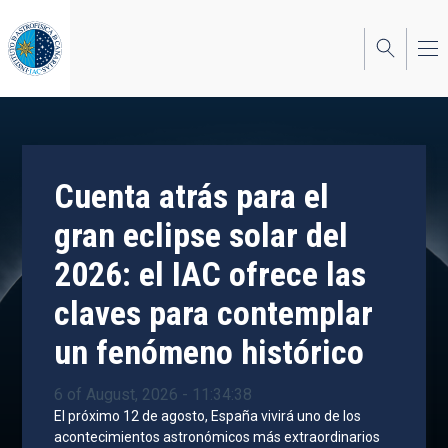
Skip
to
main
content
Cuenta atrás para el
gran eclipse solar del
2026: el IAC ofrece las
claves para contemplar
un fenómeno histórico
6 of August, 2026 - 11:34:38
El próximo 12 de agosto, España vivirá uno de los
acontecimientos astronómicos más extraordinarios