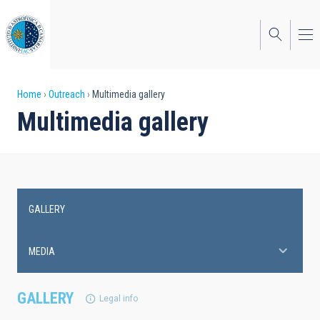
Skip
to
main
content
Breadcrumb
Home
Outreach
Multimedia gallery
Multimedia gallery
GALLERY
Main
navigation
MEDIA
GALLERY
Legal info