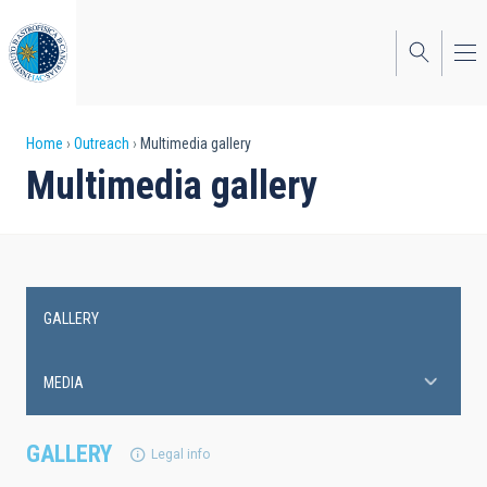
Skip
to
main
content
Breadcrumb
Home
Outreach
Multimedia gallery
Multimedia gallery
GALLERY
Main
navigation
MEDIA
GALLERY
Legal info