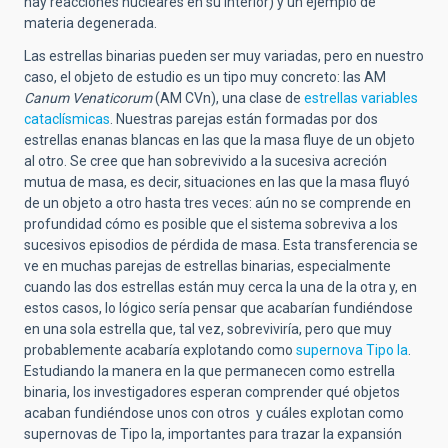
hay reacciones nucleares en su interior) y un ejemplo de
materia degenerada.
Las estrellas binarias pueden ser muy variadas, pero en nuestro
caso, el objeto de estudio es un tipo muy concreto: las AM
Canum Venaticorum
(AM CVn), una clase de
estrellas variables
cataclísmicas
. Nuestras parejas están formadas por dos
estrellas enanas blancas en las que la masa fluye de un objeto
al otro. Se cree que han sobrevivido a la sucesiva acreción
mutua de masa, es decir, situaciones en las que la masa fluyó
de un objeto a otro hasta tres veces: aún no se comprende en
profundidad cómo es posible que el sistema sobreviva a los
sucesivos episodios de pérdida de masa. Esta transferencia se
ve en muchas parejas de estrellas binarias, especialmente
cuando las dos estrellas están muy cerca la una de la otra y, en
estos casos, lo lógico sería pensar que acabarían fundiéndose
en una sola estrella que, tal vez, sobreviviría, pero que muy
probablemente acabaría explotando como
supernova Tipo Ia
.
Estudiando la manera en la que permanecen como estrella
binaria, los investigadores esperan comprender qué objetos
acaban fundiéndose unos con otros y cuáles explotan como
supernovas de Tipo Ia, importantes para trazar la expansión