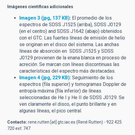
Imágenes científicas adicionales
Imagen 3 (jpg, 137 KB)
:
El promedio de los
espectros de SDSS J1525 (arriba), SDSS J0129
(en el centro) and SDSS J1642 (abajo) obtenidos
con el GTC. Las fuertes líneas de emisión de helio
se originan en el disco del sistema. Las anchas
líneas de absorción en SDSS J1525 y SDSS
J0129 provienen de la enana blanca en proceso de
acreción. Se marcan con líneas discontinuas las
características del espectro más destacadas.
Imagen 4 (jpg, 229 KB)
:
Seguimiento de los
espectros (fila superior) y tomogramas Doppler de
entropía máxima (fila inferior) de líneas
seleccionadas de He I y He II de SDSS J0129. Se
ven claramente el disco, el punto brillante y en
algunas líneas, el pico central.
Contacto:
rene.rutten
[at]
gtc.iac.es
(René Rutten)
- 922 425
720 ext: 747