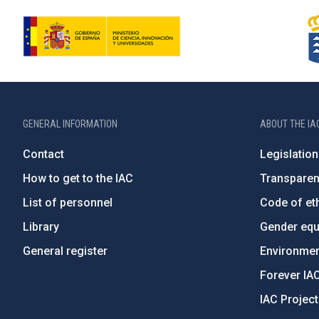
GENERAL INFORMATION
ABOUT THE IA
Contact
Legislation
How to get to the IAC
Transpare
List of personnel
Code of eth
Library
Gender equa
General register
Environment
Forever IA
IAC Projec