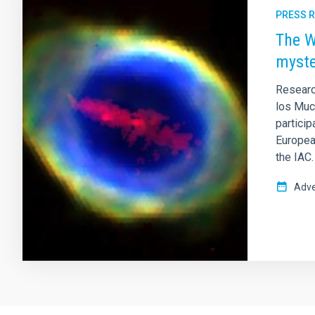
PRESS 
The W
myste
Researc
los Muc
partici
Europea
the IAC.
Adve