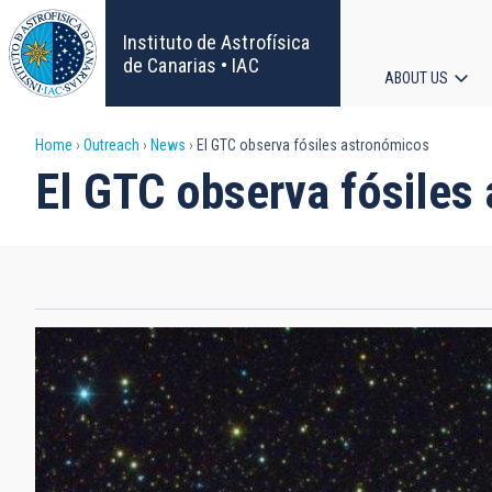
Skip
to
Instituto de Astrofísica
main
de Canarias • IAC
ABOUT US
content
Main
Breadcrumb
Home
Outreach
News
El GTC observa fósiles astronómicos
navigat
El GTC observa fósiles