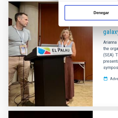
Denegar
PRESS 
The I
galax
Arianna 
the orga
(SEA). T
present
symposi
Adve