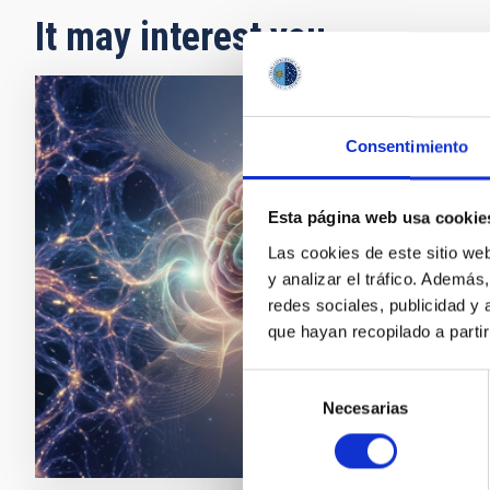
It may interest you
PRESS 
Consentimiento
La fí
Un inve
Esta página web usa cookie
estruct
Las cookies de este sitio we
pueden 
y analizar el tráfico. Ademá
conexio
redes sociales, publicidad y
tienen 
que hayan recopilado a parti
Adve
Selección
Necesarias
de
consentimiento