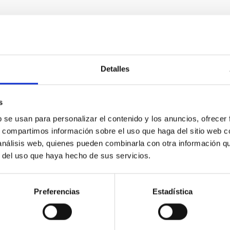
RELEASE
Detalles
sica que explica el Universo también podría ay
stigador del Instituto de Astrofísica de Canarias propone un len
s
uras organizadas tanto en el Universo como en el cerebro humano
b se usan para personalizar el contenido y los anuncios, ofrecer
aplicarse al estudio del cerebro. ¿Qué pueden tener en común la 
s, compartimos información sobre el uso que haga del sitio web 
nes del cerebro humano? A simple vista, muy poco: sus tamaños
 análisis web, quienes pueden combinarla con otra información q
nada que ver. Sin embargo, ambos sistemas comparten algo llama
r del uso que haya hecho de sus servicios.
rtised on
07/28/2026 - 17:44:52
Preferencias
Estadística