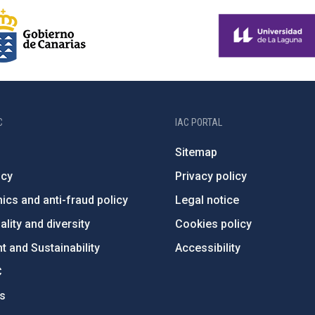
C
IAC PORTAL
Sitemap
ncy
Privacy policy
ics and anti-fraud policy
Legal notice
lity and diversity
Cookies policy
 and Sustainability
Accessibility
C
ts