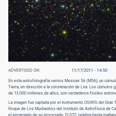
ADVERTISED ON
11/17/2011 - 14:50
En esta astrofotografía vemos Messier 56 (M56), un cúmulo 
Tierra, en dirección a la constelación de Lira. Los cúmulos
de 13.000 millones de años, son verdaderos fósiles astronó
La imagen fue captada por el instrumento OSIRIS del Gran 
Roque de Los Muchachos del Instituto de Astrofísica de Can
el encargado de su procesado. El GTC celebra hasta mañana