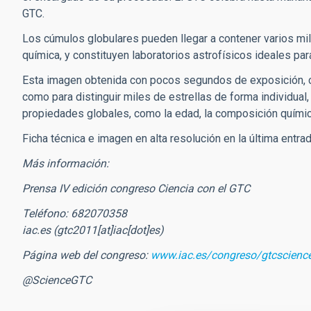
GTC.
Los cúmulos globulares pueden llegar a contener varios mi
química, y constituyen laboratorios astrofísicos ideales pa
Esta imagen obtenida con pocos segundos de exposición, co
como para distinguir miles de estrellas de forma individual,
propiedades globales, como la edad, la composición química
Ficha técnica e imagen en alta resolución en la última entra
Más información:
Prensa IV edición congreso Ciencia con el GTC
Teléfono: 682070358 Co
iac.es
(gtc2011[at]iac[dot]es)
Página web del congreso:
www.iac.es/congreso/gtcscienc
@ScienceGTC