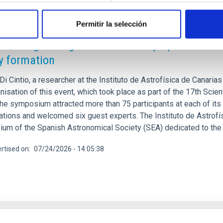
Permitir la selección
RELEASE
AC is organising the SEA’s first symposium de
y formation
Di Cintio, a researcher at the Instituto de Astrofísica de Canarias
nisation of this event, which took place as part of the 17th Scie
he symposium attracted more than 75 participants at each of its 
ations and welcomed six guest experts. The Instituto de Astrofís
um of the Spanish Astronomical Society (SEA) dedicated to the 
rtised on
07/24/2026 - 14:05:38