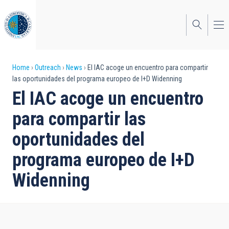
Skip
to
main
content
Breadcrumb
Home
Outreach
News
El IAC acoge un encuentro para compartir
las oportunidades del programa europeo de I+D Widenning
El IAC acoge un encuentro
para compartir las
oportunidades del
programa europeo de I+D
Widenning