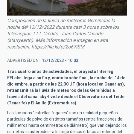
Composición de la lluvia de meteoros Gemínidas la
noche del 13/12/2022 durante casi 3 horas sobre los
telescopios TTT. Crédito: Juan Carlos Casado
(starryearth). Más información e imagen en alta
resolución: https://flic.kr/p/2o67iSM
ADVERTISED ON
12/12/2023 - 10:03
Tras cuatro años de actividades, el proyecto Interreg
EELabs llega a su fin y, como broche final, la noche del 14 de
diciembre, a partir de las 22:30 UT (hora local en Canarias),
retransmitirá la lluvia de meteoros de las Gemínidas a
través del canal sky-live.tv desde el Observatorio del Teide
(Tenerife) y El Anillo (Extremadura).
Las llamadas “estrellas fugaces” son en realidad pequeñas
partículas de polvo de distintos tamaños (entre fracciones de
milímetros hasta centímetros de diámetro) que van dejando los
cometas -o asteroides- a lo largo de sus órbitas alrededor del