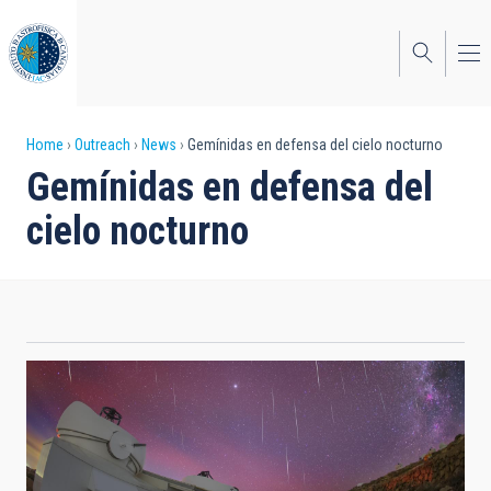
Skip
to
main
content
Breadcrumb
Home
Outreach
News
Gemínidas en defensa del cielo nocturno
Gemínidas en defensa del
cielo nocturno