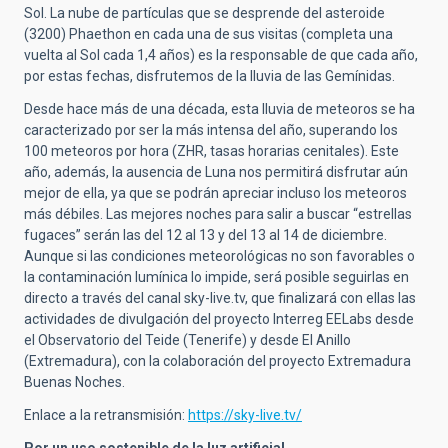
Sol. La nube de partículas que se desprende del asteroide
(3200) Phaethon en cada una de sus visitas (completa una
vuelta al Sol cada 1,4 años) es la responsable de que cada año,
por estas fechas, disfrutemos de la lluvia de las Gemínidas.
Desde hace más de una década, esta lluvia de meteoros se ha
caracterizado por ser la más intensa del año, superando los
100 meteoros por hora (ZHR, tasas horarias cenitales). Este
año, además, la ausencia de Luna nos permitirá disfrutar aún
mejor de ella, ya que se podrán apreciar incluso los meteoros
más débiles. Las mejores noches para salir a buscar “estrellas
fugaces” serán las del 12 al 13 y del 13 al 14 de diciembre.
Aunque si las condiciones meteorológicas no son favorables o
la contaminación lumínica lo impide, será posible seguirlas en
directo a través del canal sky-live.tv, que finalizará con ellas las
actividades de divulgación del proyecto Interreg EELabs desde
el Observatorio del Teide (Tenerife) y desde El Anillo
(Extremadura), con la colaboración del proyecto Extremadura
Buenas Noches.
Enlace a la retransmisión:
https://sky-live.tv/