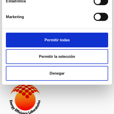
Estadística
Marketing
NEWS TYPE
PRESS RELEASE
Permitir todas
SCOPE
OUTREACH
Permitir la selección
Outreach
General public
Meteor showers
Geminids
Denegar