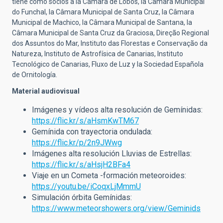
tiene como socios a la Câmara de Lobos, la Câmara Municipal
do Funchal, la Câmara Municipal de Santa Cruz, la Câmara
Municipal de Machico, la Câmara Municipal de Santana, la
Câmara Municipal de Santa Cruz da Graciosa, Direção Regional
dos Assuntos do Mar, Instituto das Florestas e Conservação da
Natureza, Instituto de Astrofísica de Canarias, Instituto
Tecnológico de Canarias, Fluxo de Luz y la Sociedad Española
de Ornitología.
Material audiovisual
Imágenes y vídeos alta resolución de
Gemínidas
:
https://flic.kr/s/aHsmKwTM67
Gemínida con trayectoria ondulada:
https://flic.kr/p/2n9JWwg
Imágenes alta resolución Lluvias de Estrellas:
https://flic.kr/s/aHsjH2BFa4
Viaje en un Cometa -formación meteoroides:
https://youtu.be/iCoqxLjMmmU
Simulación órbita Gemínidas:
https://www.meteorshowers.org/view/Geminids