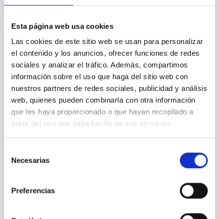
Esta página web usa cookies
PRESS RELEASE
Las cookies de este sitio web se usan para personalizar
el contenido y los anuncios, ofrecer funciones de redes
Last wishes of the year: Geminids 2022
sociales y analizar el tráfico. Además, compartimos
During the nights of 13th and 14th of December we
información sobre el uso que haga del sitio web con
will enjoy the peak of the Geminid meteor shower.
nuestros partners de redes sociales, publicidad y análisis
This event will be broadcast live from the Canary
web, quienes pueden combinarla con otra información
Islands Observatories via the sky-live.tv channel, with
que les haya proporcionado o que hayan recopilado a
the collaboration with the Energy Efficiency Labs, and
partir del uso que haya hecho de sus servicios.
from Extremadura, thanks to Extremadura Buenas
Noches project. For more than 10 years, Geminids
have been the most intense meteor shower of the
Selección
year, exceeding 100 meteors per hour (ZHR),
Necesarias
de
followed by the Perseids and the Quadrantids.
consentimiento
However, on the night of 13-14 December, the Moon
will be 72% illuminated, making it difficult to see
Preferencias
Advertised on
12/09/2022 - 08:30