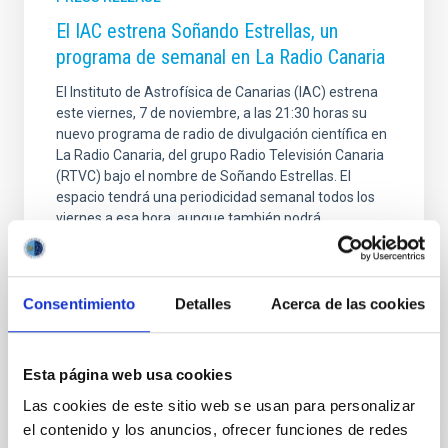
El IAC estrena Soñando Estrellas, un
programa de semanal en La Radio Canaria
El Instituto de Astrofísica de Canarias (IAC) estrena
este viernes, 7 de noviembre, a las 21:30 horas su
nuevo programa de radio de divulgación científica en
La Radio Canaria, del grupo Radio Televisión Canaria
(RTVC) bajo el nombre de Soñando Estrellas. El
espacio tendrá una periodicidad semanal todos los
viernes a esa hora, aunque también podrá
disfrutarse en medios digitales. Esta acción forma
parte del acuerdo de colaboración entre la entidad
científica dirigida por Valentín Martínez Pillet, y el
director de La Radio Canaria, Mayer Trujillo; y su
Consentimiento
Detalles
Acerca de las cookies
arranque se inscribe en las actividades
Advertised on
11/04/2025 - 11:49:41
Esta página web usa cookies
Las cookies de este sitio web se usan para personalizar
el contenido y los anuncios, ofrecer funciones de redes