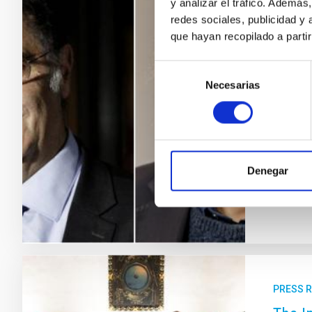
PRESS 
y analizar el tráfico. Ademá
redes sociales, publicidad y
Two N
que hayan recopilado a parti
Cong
Selección
On 9 and
Necesarias
de
Haroche
consentimiento
scienti
students
April, t
Denegar
Adve
PRESS 