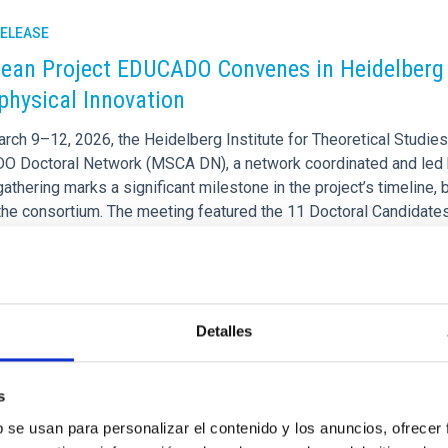
RELEASE
ean Project EDUCADO Convenes in Heidelberg 
physical Innovation
rch 9–12, 2026, the Heidelberg Institute for Theoretical Studi
 Doctoral Network (MSCA DN), a network coordinated and led by 
gathering marks a significant milestone in the project’s timeline,
the consortium. The meeting featured the 11 Doctoral Candidates 
nt their research progress in applying AI to galaxy evolution and 
rtised on
03/13/2026 - 16:16:51
Detalles
s
b se usan para personalizar el contenido y los anuncios, ofrecer