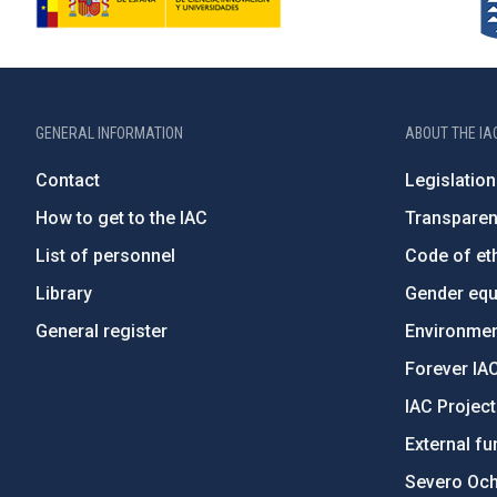
GENERAL INFORMATION
ABOUT THE IA
Contact
Legislation
How to get to the IAC
Transpare
List of personnel
Code of eth
Library
Gender equa
General register
Environment
Forever IA
IAC Projec
External fu
Severo Oc