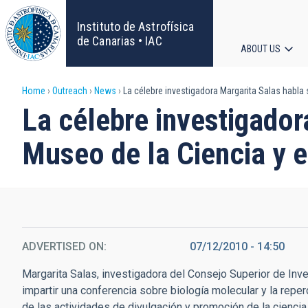
Skip
to
Instituto de Astrofísica
main
de Canarias • IAC
ABOUT US
content
Main
Breadcrumb
Home
Outreach
News
La célebre investigadora Margarita Salas habla
navigat
La célebre investigador
Museo de la Ciencia y 
ADVERTISED ON
07/12/2010 - 14:50
Margarita Salas, investigadora del Consejo Superior de Inve
impartir una conferencia sobre biología molecular y la reper
de las actividades de divulgación y promoción de la ciencia