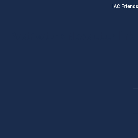
IAC Friend
PostFooter > Newsletter link