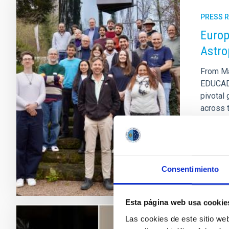
PRESS 
Europ
Astro
From Ma
EDUCADO
pivotal 
across 
to prese
Adve
Consentimiento
Esta página web usa cookie
Las cookies de este sitio we