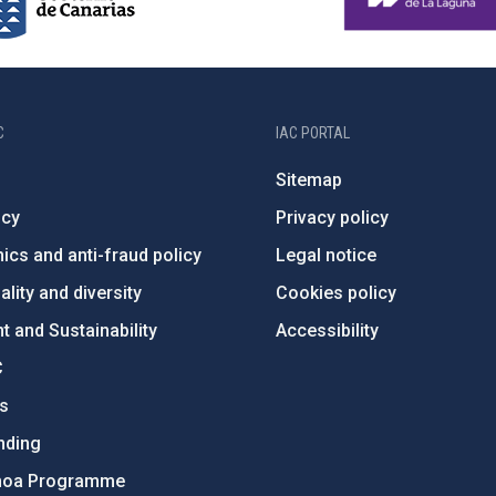
C
IAC PORTAL
Sitemap
ncy
Privacy policy
ics and anti-fraud policy
Legal notice
lity and diversity
Cookies policy
 and Sustainability
Accessibility
C
ts
nding
hoa Programme