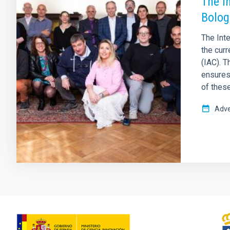
The I
Bolo
The Inte
the curr
(IAC). T
ensures
of these
Adve