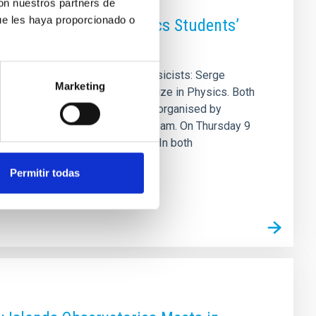
con nuestros partners de
ue les haya proporcionado o
t of the 18th ULL Physics Students’
ll welcome two distinguished physicists: Serge
Marketing
ne, winner of the 2016 Nobel Prize in Physics. Both
ss of Physics Students (COEFIS), organised by
in the IAC Lecture Hall from 10.30 am. On Thursday 9
will be Professor Haldane’s turn. In both
Permitir todas