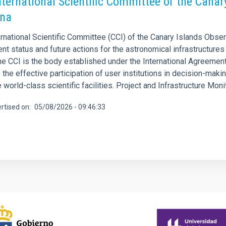
nternational Scientific Committee of the Canar
gna
rnational Scientific Committee (CCI) of the Canary Islands Obser
ent status and future actions for the astronomical infrastructure
he CCI is the body established under the International Agreement
 the effective participation of user institutions in decision-ma
 world-class scientific facilities. Project and Infrastructure Mo
rtised on
05/08/2026 - 09:46:33