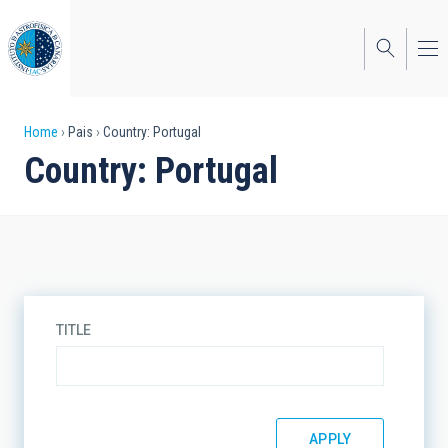
Skip
to
main
content
Breadcrumb
Home
Pais
Country: Portugal
Country: Portugal
TITLE