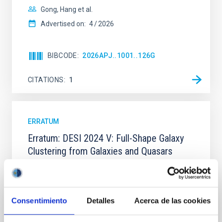
Gong, Hang et al.
Advertised on:
4
2026
BIBCODE
2026APJ..1001..126G
CITATIONS
1
ERRATUM
Erratum: DESI 2024 V: Full-Shape Galaxy
Clustering from Galaxies and Quasars
Adame, A. G. et al.
Advertised on:
2
2026
Consentimiento
Detalles
Acerca de las cookies
BIBCODE
2026JCAP...02E..02A