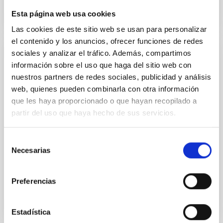
Esta página web usa cookies
CITATIONS
0
Las cookies de este sitio web se usan para personalizar
el contenido y los anuncios, ofrecer funciones de redes
sociales y analizar el tráfico. Además, compartimos
ERRATUM
información sobre el uso que haga del sitio web con
Bar ages derived for the first time in
nuestros partners de redes sociales, publicidad y análisis
nearby galaxies: Insights into secular
web, quienes pueden combinarla con otra información
evolution from the TIMER sample
que les haya proporcionado o que hayan recopilado a
(Corrigendum)
partir del uso que haya hecho de sus servicios.
de Sá-Freitas, Camila et al.
Selección
Advertised on:
12
2025
Necesarias
de
consentimiento
BIBCODE
2025A&A...704C...1D
Preferencias
CITATIONS
0
Estadística