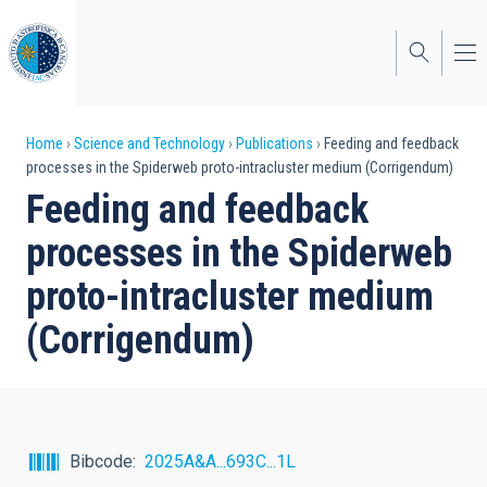
Skip
to
main
content
Breadcrumb
Home
Science and Technology
Publications
Feeding and feedback
processes in the Spiderweb proto-intracluster medium (Corrigendum)
Feeding and feedback
processes in the Spiderweb
proto-intracluster medium
(Corrigendum)
Bibcode
2025A&A...693C...1L