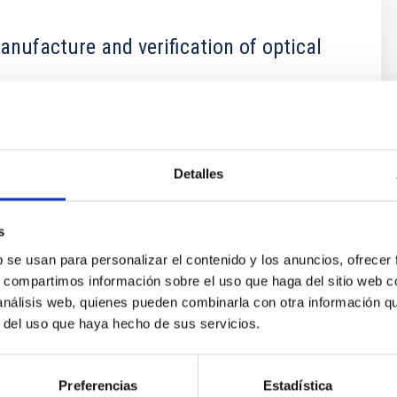
anufacture and verification of optical
ability to develop optical instrumentation, the IAC has a
ge and experience in the design, manufacture and
f optical fibres and their applications.
Detalles
s
b se usan para personalizar el contenido y los anuncios, ofrecer
s, compartimos información sobre el uso que haga del sitio web 
 análisis web, quienes pueden combinarla con otra información q
r del uso que haya hecho de sus servicios.
Preferencias
Estadística