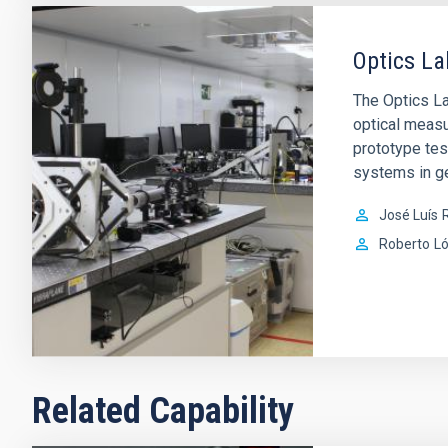
Optics La
The Optics Lab
optical measu
prototype tes
systems in ge
José Luís
R
Roberto
L
Related Capability