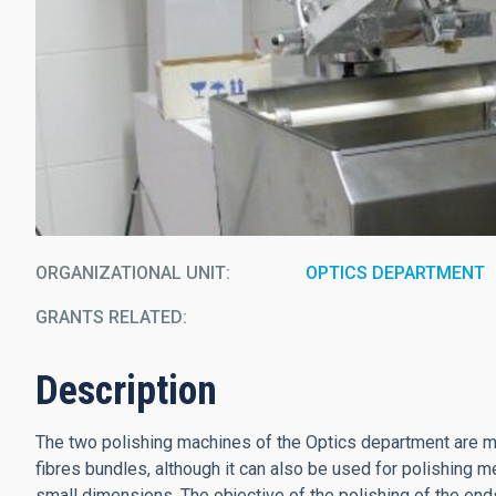
ORGANIZATIONAL UNIT
OPTICS DEPARTMENT
GRANTS RELATED:
Description
The two polishing machines of the Optics department are main
fibres bundles, although it can also be used for polishing me
small dimensions. The objective of the polishing of the ends