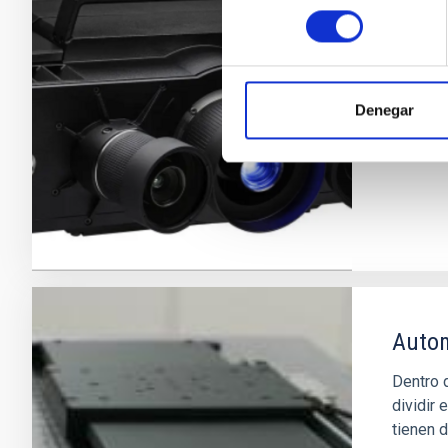
ATOS
consentimiento
El escá
tridime
Proyect
Denegar
Autom
Dentro 
dividir
tienen d