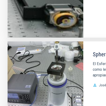
Sphe
El Esfe
como len
apropiad
José