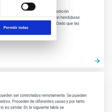
oporciona rápidamente datos de medición
rficies reflectantes y objetos con hendiduras.
 son capturados por dos cámaras. Dado que las
Permitir todas
e pueden ser controlados remotamente. Se puieden
metros. Proceden de diferentes casas y por tanto
o es similar. En la siguiente tabla se