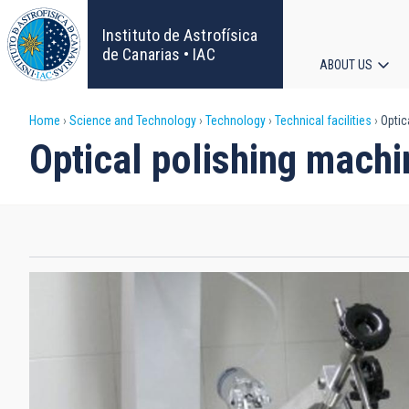
Skip
to
Instituto de Astrofísica
main
de Canarias • IAC
ABOUT US
content
Main
Breadcrumb
Home
Science and Technology
Technology
Technical facilities
Optic
navigat
Optical polishing machi