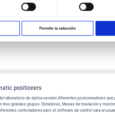
 5
ner 3D ATOS 5 es un digitador óptico de alta resolución que pr
nsionales precisos. Este sistema ofrece ventajas para medir supe
a patrones de franjas precisos sobre la superficie del objeto y
Permitir la selección
atic positioners
del laboratorio de óptica existen diferentes posicionadores qu
 en tres grandes grupos: Rotadores, Mesas de traslación y micró
iferentes controladores pero el software de control cara al usuari