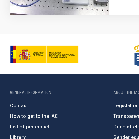
GENERAL INFORMATION
ABOUT THE IA
Contact
Legislation
How to get to the IAC
Transpare
List of personnel
Code of eth
Library
Gender equa