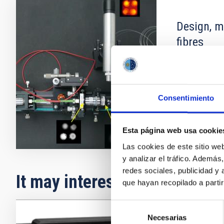
Design, m
fibres
Within its cap
deep knowled
verification o
Consentimiento
Esta página web usa cookie
Las cookies de este sitio we
y analizar el tráfico. Ademá
redes sociales, publicidad y
It may interest you
que hayan recopilado a parti
Selección
Necesarias
de