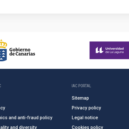
C
IAC PORTAL
Sitemap
ncy
Privacy policy
ics and anti-fraud policy
Legal notice
lity and diversity
Cookies policy