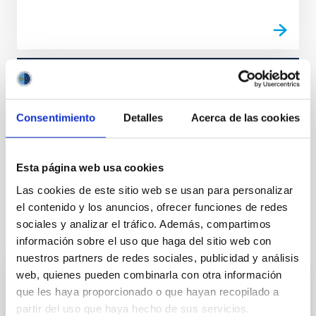
TYPE
OPTIC
Consentimiento
Detalles
Acerca de las cookies
EQUIMENT TYPE
SPHEROMETER
Esta página web usa cookies
Las cookies de este sitio web se usan para personalizar
el contenido y los anuncios, ofrecer funciones de redes
sociales y analizar el tráfico. Además, compartimos
It may interest you
información sobre el uso que haga del sitio web con
nuestros partners de redes sociales, publicidad y análisis
web, quienes pueden combinarla con otra información
ATOS 5
que les haya proporcionado o que hayan recopilado a
partir del uso que haya hecho de sus servicios.
El escáner 3D ATOS 5 es un digitador óptico de alta