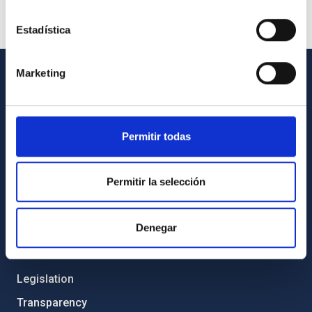
Estadística
Marketing
GENERAL INFORMATION
Contact
Permitir todas
How to get to the IAC
List of personnel
Permitir la selección
Library
General register
Denegar
ABOUT THE IAC
Legislation
Transparency