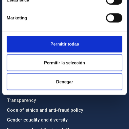
GENERAL INFORMATION
Marketing
Contact
How to get to the IAC
Permitir todas
List of personnel
Library
Permitir la selección
General register
ABOUT THE IAC
Denegar
Legislation
Transparency
Code of ethics and anti-fraud policy
Gender equality and diversity