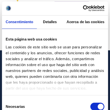
Consentimiento
Detalles
Acerca de las cookies
Esta página web usa cookies
Las cookies de este sitio web se usan para personalizar
el contenido y los anuncios, ofrecer funciones de redes
sociales y analizar el tráfico. Además, compartimos
información sobre el uso que haga del sitio web con
GENERAL INFORMATION
nuestros partners de redes sociales, publicidad y análisis
Contact
web, quienes pueden combinarla con otra información
que les haya proporcionado o que hayan recopilado a
How to get to the IAC
partir del uso que haya hecho de sus servicios.
List of personnel
Library
Selección
Necesarias
de
General register