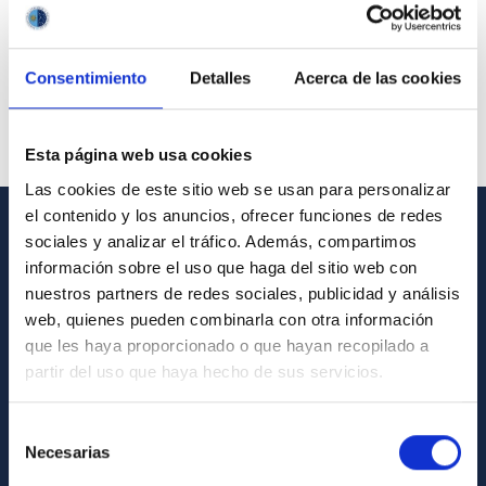
Consentimiento
Detalles
Acerca de las cookies
Esta página web usa cookies
Las cookies de este sitio web se usan para personalizar
el contenido y los anuncios, ofrecer funciones de redes
sociales y analizar el tráfico. Además, compartimos
GENERAL INFORMATION
información sobre el uso que haga del sitio web con
nuestros partners de redes sociales, publicidad y análisis
Contact
web, quienes pueden combinarla con otra información
How to get to the IAC
que les haya proporcionado o que hayan recopilado a
List of personnel
partir del uso que haya hecho de sus servicios.
Library
Selección
General register
Necesarias
de
consentimiento