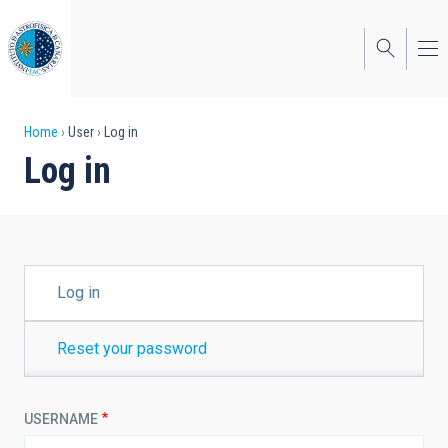
Skip
to
main
content
Breadcrumb
Home
User
Log in
Log in
PRIMARY
Log in
TABS
Reset your password
USERNAME