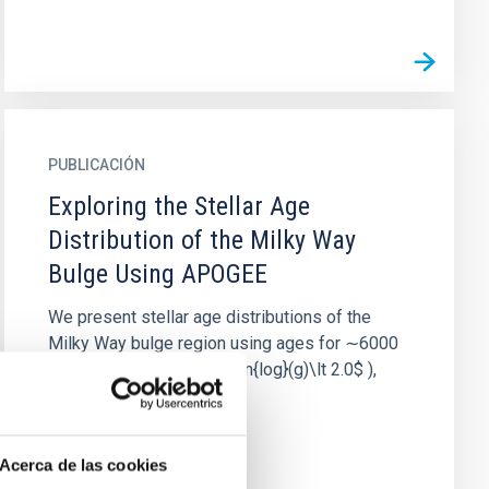
PUBLICACIÓN
Exploring the Stellar Age
Distribution of the Milky Way
Bulge Using APOGEE
We present stellar age distributions of the
Milky Way bulge region using ages for ∼6000
high-luminosity ( $\mathrm{log}(g)\lt 2.0$ ),
metal-rich ([Fe/H] ≥ -0.5)...
Acerca de las cookies