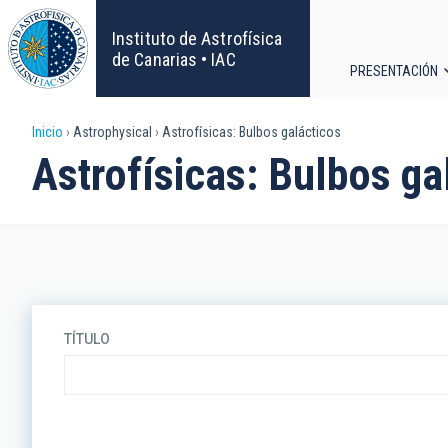
Pasar
al
Instituto de Astrofísica
contenido
de Canarias • IAC
PRESENTACIÓN
principal
Navega
Sobrescribir
Inicio
Astrophysical
Astrofísicas: Bulbos galácticos
principa
Astrofísicas: Bulbos ga
enlaces
de
ayuda
a
TÍTULO
la
navegación