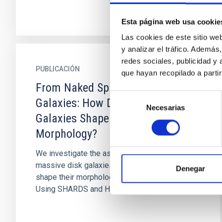
Esta página web usa cookie
Las cookies de este sitio we
y analizar el tráfico. Ademá
redes sociales, publicidad y
PUBLICACIÓN
que hayan recopilado a parti
From Naked Spheroids to Disky
Selección
Galaxies: How Do Massive Disk
Necesarias
de
Galaxies Shape Their
consentimiento
Morphology?
We investigate the assembly history of
massive disk galaxies and describe how they
Denegar
shape their morphology through cosmic time.
Using SHARDS and HST data, we...