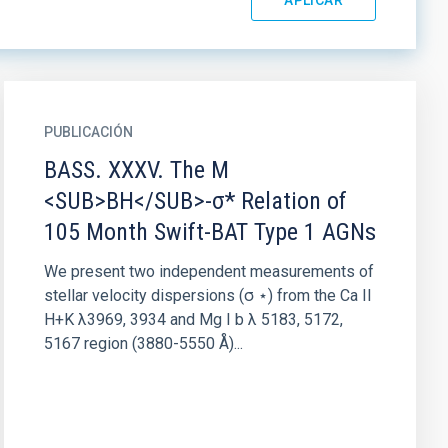
PUBLICACIÓN
BASS. XXXV. The M
<SUB>BH</SUB>-σ* Relation of
105 Month Swift-BAT Type 1 AGNs
We present two independent measurements of
stellar velocity dispersions (σ ⋆) from the Ca II
H+K λ3969, 3934 and Mg I b λ 5183, 5172,
5167 region (3880-5550 Å)...