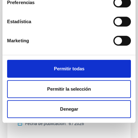
Preferencias
CON ÁRBITRO
Estadística
Clues to inside-out quenching in quiescent
galaxies at 1.2 ≲ z ≲ 2.2: Age, Fe-, and
Marketing
Mg-abundance gradients from JWST-
SUSPENSE
Spatially resolved stellar populations of massive
Permitir todas
quiescent galaxies at cosmic noon provide powerful
insights into star-formation quenching and stellar
mass assembly mechanisms. Previous photometric
Permitir la selección
studies have revealed that the cores of these
galaxies are redder than their outskirts. However,
spectroscopy is needed to break the age-metallicity
Denegar
Cheng, Chloe M. et al.
Fecha de publicación:
6
2026