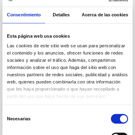
Magnetic Field Alignment with Dense
Cores in the Transition between Cloud and
Consentimiento
Detalles
Acerca de las cookies
Core Scales
In a magnetically dominated model of star formation,
Esta página web usa cookies
we expect to see alignments between the magnetic
Las cookies de este sitio web se usan para personalizar
field orientation of star-forming dense cores and the
el contenido y los anuncios, ofrecer funciones de redes
cloud-scale magnetic field. A. Pandhi et al. showed
instead, however, that the orientation of cores and
sociales y analizar el tráfico. Además, compartimos
their angular momentum vectors appear random
información sobre el uso que haga del sitio web con
with respect to the larger-scale magnetic
nuestros partners de redes sociales, publicidad y análisis
web, quienes pueden combinarla con otra información
Yin, Sean et al.
que les haya proporcionado o que hayan recopilado a
Fecha de publicación:
5
2026
partir del uso que haya hecho de sus servicios.
BIBCODE
2026APJ..1003...83Y
Selección
Necesarias
de
consentimiento
NÚMERO DE CITAS
0