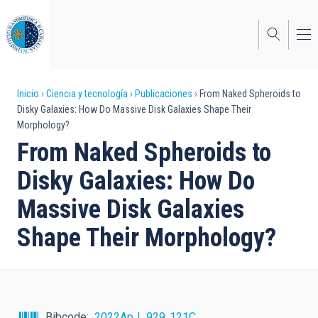
Pasar
al
contenido
principal
Sobrescribir
Inicio
Ciencia y tecnología
Publicaciones
From Naked Spheroids to
Disky Galaxies: How Do Massive Disk Galaxies Shape Their
enlaces
Morphology?
de
From Naked Spheroids to
ayuda
Disky Galaxies: How Do
a
Massive Disk Galaxies
la
Shape Their Morphology?
navegación
Bibcode
2022ApJ...929..121C