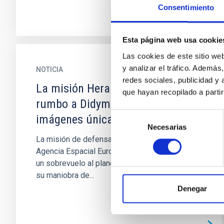
Consentimiento
Esta página web usa cookie
Las cookies de este sitio we
y analizar el tráfico. Ademá
NOTICIA
redes sociales, publicidad y
La misión Hera sobrevuela Marte
que hayan recopilado a parti
rumbo a Didymos y captura
Selección
imágenes únicas de sus lunas
Necesarias
de
La misión de defensa planetaria Hera , de la
consentimiento
Agencia Espacial Europea (ESA), ha realizado
un sobrevuelo al planeta Marte, como parte de
su maniobra de...
Denegar