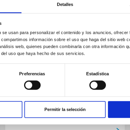
Detalles
s
b se usan para personalizar el contenido y los anuncios, ofrecer
s, compartimos información sobre el uso que haga del sitio web 
PUBLICACIÓN
 análisis web, quienes pueden combinarla con otra información q
Mars-Earth Geographical
r del uso que haya hecho de sus servicios.
Comparisons: a Pictorial View
Not Available
Preferencias
Estadística
Permitir la selección