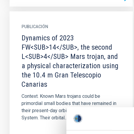
PUBLICACIÓN
Dynamics of 2023
FW<SUB>14</SUB>, the second
L<SUB>4</SUB> Mars trojan, and
a physical characterization using
the 10.4 m Gran Telescopio
Canarias
Context. Known Mars trojans could be
primordial small bodies that have remained in
their present-day orbits for the age of the Solar
System. Their orbital...