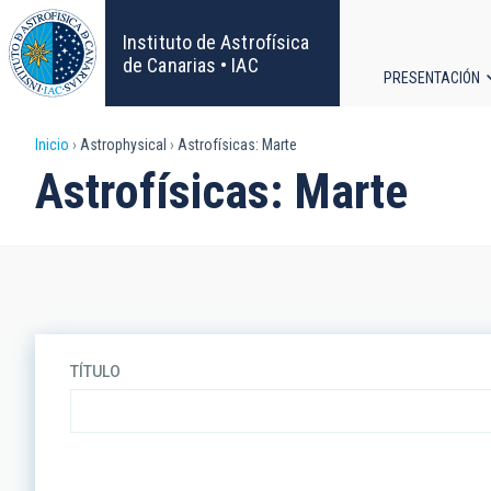
Pasar
al
Instituto de Astrofísica
contenido
de Canarias • IAC
PRESENTACIÓN
principal
Navega
Sobrescribir
Inicio
Astrophysical
Astrofísicas: Marte
principa
Astrofísicas: Marte
enlaces
de
ayuda
a
TÍTULO
la
navegación