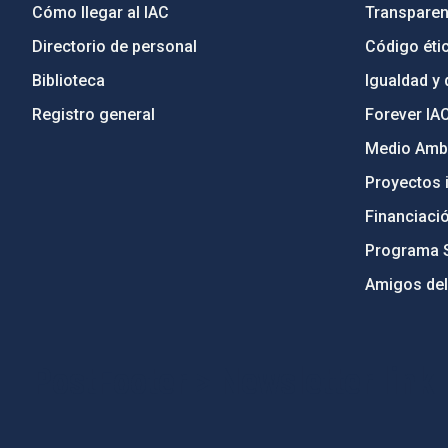
Cómo llegar al IAC
Transparen
Directorio de personal
Código étic
Biblioteca
Igualdad y 
Registro general
Forever IA
Medio Ambi
Proyectos i
Financiaci
Programa 
Amigos del
PostFooter > Newsletter link