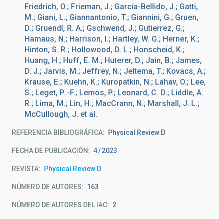
Friedrich, O.; Frieman, J.; García-Bellido, J.; Gatti,
M.; Giani, L.; Giannantonio, T.; Giannini, G.; Gruen,
D.; Gruendl, R. A.; Gschwend, J.; Gutierrez, G.;
Hamaus, N.; Harrison, I.; Hartley, W. G.; Herner, K.;
Hinton, S. R.; Hollowood, D. L.; Honscheid, K.;
Huang, H.; Huff, E. M.; Huterer, D.; Jain, B.; James,
D. J.; Jarvis, M.; Jeffrey, N.; Jeltema, T.; Kovacs, A.;
Krause, E.; Kuehn, K.; Kuropatkin, N.; Lahav, O.; Lee,
S.; Leget, P. -F.; Lemos, P.; Leonard, C. D.; Liddle, A.
R.; Lima, M.; Lin, H.; MacCrann, N.; Marshall, J. L.;
McCullough, J. et al.
REFERENCIA BIBLIOGRÁFICA
Physical Review D
FECHA DE PUBLICACIÓN:
4
2023
REVISTA
Physical Review D
NÚMERO DE AUTORES
163
NÚMERO DE AUTORES DEL IAC
2