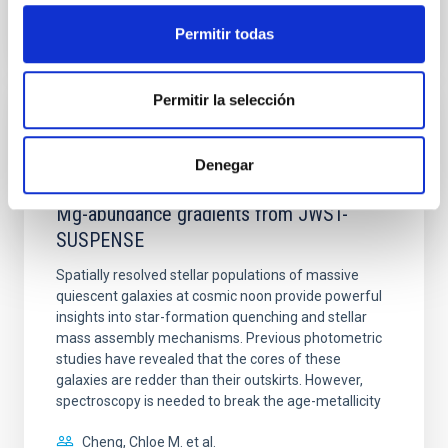
Permitir todas
NÚMERO DE CITAS
0
Permitir la selección
CON ÁRBITRO
Clues to inside-out quenching in quiescent
Denegar
galaxies at 1.2 ≲ z ≲ 2.2: Age, Fe-, and
Mg-abundance gradients from JWST-
SUSPENSE
Spatially resolved stellar populations of massive
quiescent galaxies at cosmic noon provide powerful
insights into star-formation quenching and stellar
mass assembly mechanisms. Previous photometric
studies have revealed that the cores of these
galaxies are redder than their outskirts. However,
spectroscopy is needed to break the age-metallicity
Cheng, Chloe M. et al.