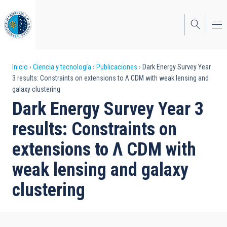
Pasar
al
contenido
principal
Sobrescribir
Inicio
Ciencia y tecnología
Publicaciones
Dark Energy Survey Year
3 results: Constraints on extensions to Λ CDM with weak lensing and
enlaces
galaxy clustering
de
Dark Energy Survey Year 3
ayuda
results: Constraints on
a
extensions to Λ CDM with
la
weak lensing and galaxy
navegación
clustering