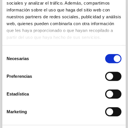
sociales y analizar el tráfico. Además, compartimos
información sobre el uso que haga del sitio web con
nuestros partners de redes sociales, publicidad y análisis
CON ÁRBITRO
web, quienes pueden combinarla con otra información
Magnetic Field Alignment with Dense
que les haya proporcionado o que hayan recopilado a
Cores in the Transition between Cloud and
partir del uso que haya hecho de sus servicios.
Core Scales
In a magnetically dominated model of star formation,
Selección
we expect to see alignments between the magnetic
Necesarias
de
field orientation of star-forming dense cores and the
consentimiento
cloud-scale magnetic field. A. Pandhi et al. showed
Preferencias
instead, however, that the orientation of cores and
their angular momentum vectors appear random
with respect to the larger-scale magnetic
Estadística
Yin, Sean et al.
Fecha de publicación:
5
2026
Marketing
BIBCODE
2026APJ..1003...83Y