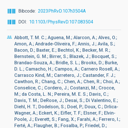
Bibcode
2023PhRvD.107h3504A
DOI
10.1103/PhysRevD.107.083504
Abbott, T. M. C.; Aguena, M.; Alarcon, A.; Alves, O.;
Amon, A.; Andrade-Oliveira, F.; Annis, J.; Avila, S.;
Bacon, D.; Baxter, E.; Bechtol, K.; Becker, M. R.;
Bernstein, G. M.; Birrer, S.; Blazek, J.; Bocquet, S.;
Brandao-Souza, A.; Bridle, S. L.; Brooks, D.; Burke,
D. L.; Camacho, H.; Campos, A.; Carnero Rosell, A.;
Carrasco Kind, M.; Carretero, J.; Castander, F. J.;
Cawthon, R.; Chang, C.; Chen, A.; Chen, R.; Choi, A.;
Conselice, C.; Cordero, J.; Costanzi, M.; Crocce,
M.; da Costa, L. N.; Pereira, M. E. S.; Davis, C.;
Davis, T. M.; DeRose, J.; Desai, S.; Di Valentino, E.;
Diehl, H. T.; Dodelson, S.; Doel, P.; Doux, C.; Drlica-
Wagner, A.; Eckert, K.; Eifler, T. F.; Elsner, F.; Elvin-
Poole, J.; Everett, S.; Fang, X.; Farahi, A.; Ferrero, I.;
Ferté, A.; Flaugher, B.; Fosalba, P.; Friedel, D.;