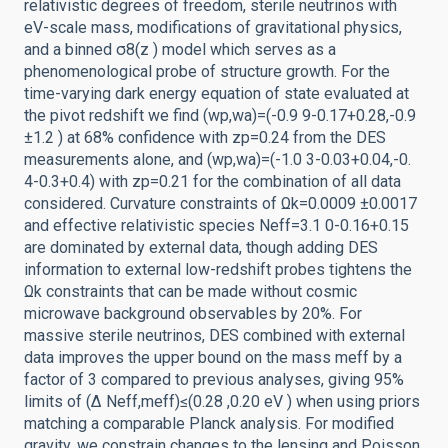
relativistic degrees of freedom, sterile neutrinos with
eV-scale mass, modifications of gravitational physics,
and a binned σ8(z ) model which serves as a
phenomenological probe of structure growth. For the
time-varying dark energy equation of state evaluated at
the pivot redshift we find (wp,wa)=(-0.9 9-0.17+0.28,-0.9
±1.2 ) at 68% confidence with zp=0.24 from the DES
measurements alone, and (wp,wa)=(-1.0 3-0.03+0.04,-0.
4-0.3+0.4) with zp=0.21 for the combination of all data
considered. Curvature constraints of Ωk=0.0009 ±0.0017
and effective relativistic species Neff=3.1 0-0.16+0.15
are dominated by external data, though adding DES
information to external low-redshift probes tightens the
Ωk constraints that can be made without cosmic
microwave background observables by 20%. For
massive sterile neutrinos, DES combined with external
data improves the upper bound on the mass meff by a
factor of 3 compared to previous analyses, giving 95%
limits of (Δ Neff,meff)≤(0.28 ,0.20 eV ) when using priors
matching a comparable Planck analysis. For modified
gravity, we constrain changes to the lensing and Poisson