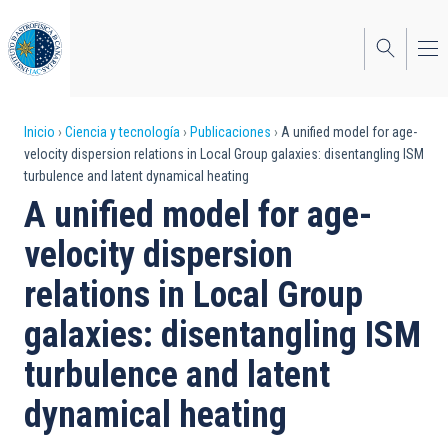
Pasar
al
contenido
principal
Sobrescribir
Inicio
Ciencia y tecnología
Publicaciones
A unified model for age-
velocity dispersion relations in Local Group galaxies: disentangling ISM
enlaces
turbulence and latent dynamical heating
de
A unified model for age-
ayuda
velocity dispersion
a
relations in Local Group
la
galaxies: disentangling ISM
navegación
turbulence and latent
dynamical heating