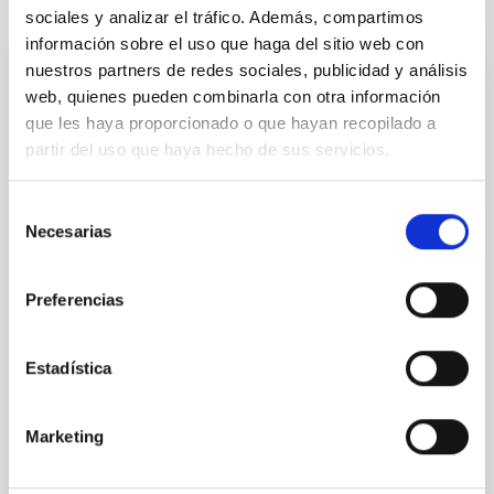
Te puede interesar
sociales y analizar el tráfico. Además, compartimos
información sobre el uso que haga del sitio web con
nuestros partners de redes sociales, publicidad y análisis
CON ÁRBITRO
web, quienes pueden combinarla con otra información
que les haya proporcionado o que hayan recopilado a
The impact of star formation histories on
partir del uso que haya hecho de sus servicios.
the inner dark matter density slopes of
galaxies
Selección
Aims. We aim to investigate the connection between
Necesarias
de
star formation histories (SFHs) and the inner dark
consentimiento
matter density profiles of simulated galaxies. In
particular, we tested whether the burstiness and
Preferencias
temporal distribution of star formation influence the
formation of cored versus cuspy dark matter profiles.
Methods. We homogeneously analysed
Estadística
Sarrato-Alós, J. et al.
Marketing
Fecha de publicación:
6
2026