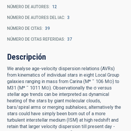
NÚMERO DE AUTORES
12
NÚMERO DE AUTORES DEL IAC
3
NÚMERO DE CITAS
39
NÚMERO DE CITAS REFERIDAS
37
Descripción
We analyse age-velocity dispersion relations (AVRs)
from kinematics of individual stars in eight Local Group
galaxies ranging in mass from Carina (M* ˜ 106 M⊙) to
M31 (M* ˜ 1011 M⊙). Observationally the σ versus
stellar age trends can be interpreted as dynamical
heating of the stars by giant molecular clouds,
bars/spiral arms or merging subhaloes; alternatively the
stars could have simply been born out of a more
turbulent interstellar medium (ISM) at high redshift and
retain that larger velocity dispersion till present day -