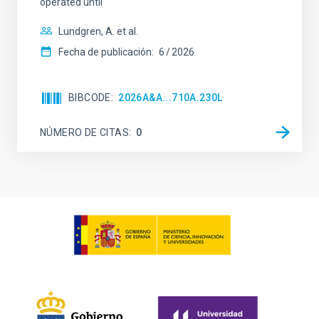
operated until
Lundgren, A. et al.
Fecha de publicación:
6
2026
BIBCODE
2026A&A...710A.230L
NÚMERO DE CITAS
0