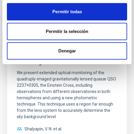
BIBCODE
2026A&A...710A..95S
Permitir todas
NÚMERO DE CITAS
1
Permitir la selección
CON ÁRBITRO
Denegar
Joining forces: 30 years of optical
monitoring of the Einstein Cross
We present extended optical monitoring of the
quadruply-imaged gravitationally lensed quasar QSO
2237+0305, the Einstein Cross, including
observations from different observatories in both
hemispheres and using a new photometric
technique. This technique uses a region far enough
from the lens system to accurately determine the
sky background level
Shalyapin, V. N. et al.