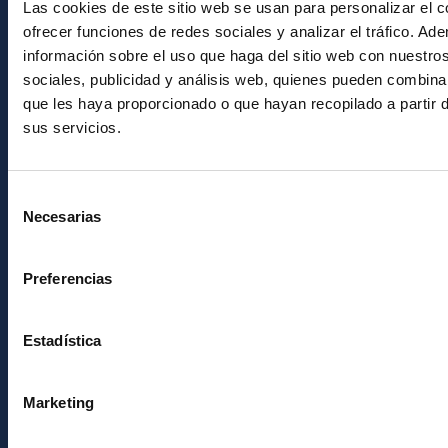
Las cookies de este sitio web se usan para personalizar el c
ofrecer funciones de redes sociales y analizar el tráfico. 
INFORMACIÓN GENERAL
información sobre el uso que haga del sitio web con nuestro
sociales, publicidad y análisis web, quienes pueden combina
Contacto
que les haya proporcionado o que hayan recopilado a partir 
Cómo llegar al IAC
sus servicios.
Directorio de personal
Biblioteca
Selección
Necesarias
de
Registro general
consentimiento
Preferencias
INFORMACIÓN INSTITUCIONAL
Legislación
Estadística
Transparencia
Código ético y política antifraude
Marketing
Igualdad y diversidad de género