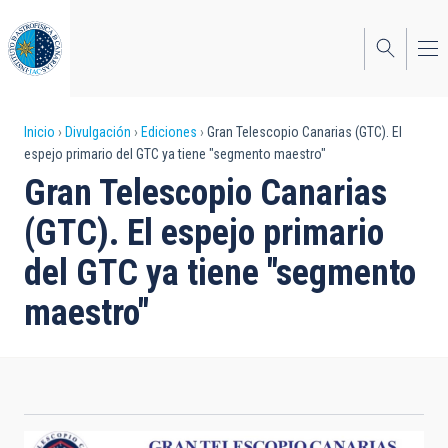
Pasar
al
contenido
principal
Sobrescribir
Inicio
Divulgación
Ediciones
Gran Telescopio Canarias (GTC). El
espejo primario del GTC ya tiene "segmento maestro"
enlaces
Gran Telescopio Canarias
de
(GTC). El espejo primario
ayuda
del GTC ya tiene "segmento
a
maestro"
la
navegación