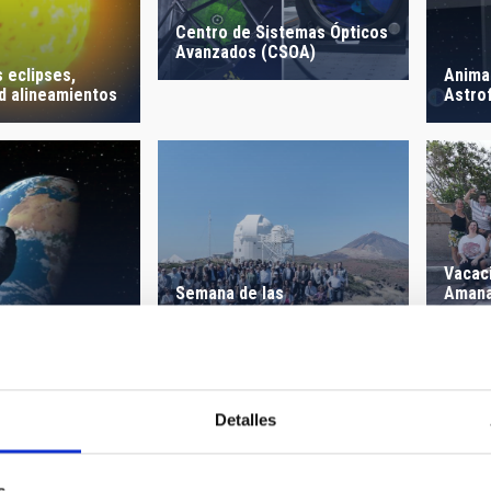
Centro de Sistemas Ópticos
Avanzados (CSOA)
 eclipses,
Anima
d alineamientos
Astro
Vacac
Semana de las
Amana
Infraestructuras de
niños
 asteroides,
Investigación
en el 
meteoros
Detalles