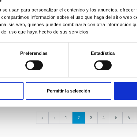
s
 President of the
b se usan para personalizar el contenido y los anuncios, ofrecer
enerife and the
Jorna
or Innovation,
Firma de la Fundación del
al Obs
s, compartimos información sobre el uso que haga del sitio web 
nd Development
European Solar Telescope
2023
 análisis web, quienes pueden combinarla con otra información q
r del uso que haya hecho de sus servicios.
Preferencias
Estadística
Calen
2023 -
para profesores
Planet Change reunión de
nge)
lanzamiento en Amsterdam
Permitir la selección
Primera
«
Página
‹
Página
1
Página
2
Página
3
Página
4
Página
5
Pági
6
página
anterior
actual