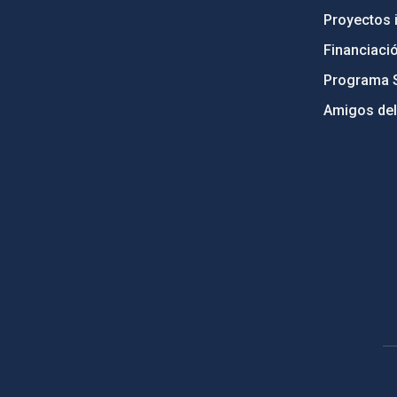
Proyectos i
Financiaci
Programa 
Amigos del
PostFooter > Newsletter link