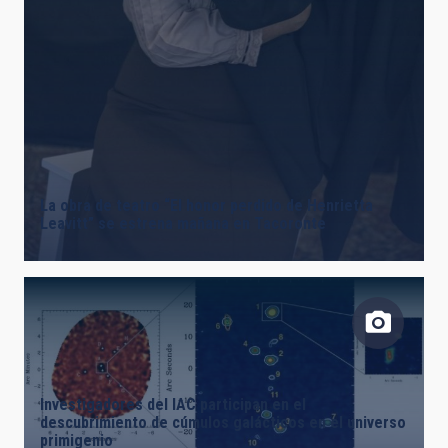
La obra de teatro “El honor perdido de Henrietta
Leavitt” se estrena mañana en Tacoronte
Investigadores del IAC participan en el
descubrimiento de cúmulos galácticos en el universo
primigenio