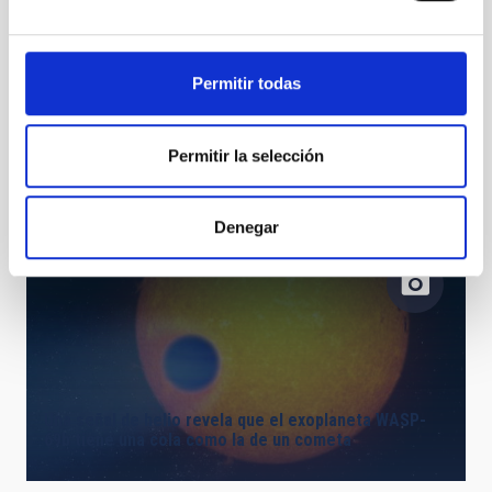
Permitir todas
La Palma acoge la exposición itinerante “FEDER,
Permitir la selección
mirando al cielo”
Denegar
Una señal de helio revela que el exoplaneta WASP-
69b tiene una cola como la de un cometa