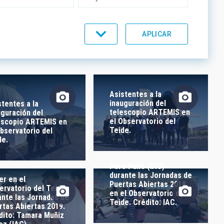
UMENTACIÓN
LÍNEAS IACTEC
Asistentes a la
inauguración del
stentes a la
telescopio ARTEMIS en
uguración del
el Observatorio del
escopio ARTEMIS en
Teide.
Observatorio del
de.
Pere Pallé (IAC)
durante las Jornadas de
er en el
Puertas Abiertas 2019
ervatorio del Teide,
en el Observatorio del
ante las Jornadas de
Teide. Crédito: IAC.
rtas Abiertas 2019.
dito: Tamara Muñiz