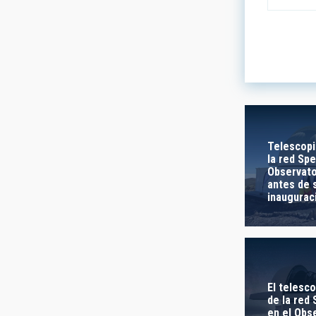
LÍNEAS DE
ASTROFÍS
- Any -
Telescopi
la red Spe
Observato
INSTALAC
antes de 
inaugurac
- Cualquie
ETIQUETAS
- Any -
El telesc
de la red
en el Obs