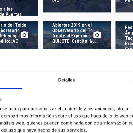
IAC.
Pér
 CREACIÓN
ORDENAR POR
s a las
de Puertas
Asistentes a las
2019 en el
Jornadas de Puertas
rio del Teide
Abiertas 2019 en el
Fed
aboratorio
Observatorio del Teide
Áng
 telescopio
frente al Experimento
Tao
dito: IAC.
QUIJOTE. Crédito: IAC.
Exp
Cré
Pér
ra (IAC)
Paul Beck (IAC) durante
Obs
as Jornadas de
las Jornadas de
dur
Detalles
biertas 2019
Puertas Abiertas 2019
Pue
ervatorio del
en el Observatorio del
en 
dito: IAC.
Teide. Crédito: IAC.
Tei
s
Olg
 durante las
b se usan para personalizar el contenido y los anuncios, ofrecer
sob
de Puertas
Obs
s, compartimos información sobre el uso que haga del sitio web 
019 al
Can
Taller de exoplanetas a
rio del Teide.
 análisis web, quienes pueden combinarla con otra información q
que
cargo de la astrofísica
AC.
r del uso que haya hecho de sus servicios.
a l
Lucía González Cuesta