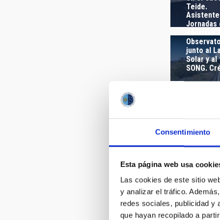
FECHA DE
Teide.
Asistente
Jornadas 
Abiertas 
Observato
junto al L
Solar y al
SONG. Cré
Olga Zamo
durante l
Consentimiento
Puertas A
en el Obs
Teide. Cré
Esta página web usa cookie
Visitantes
Las cookies de este sitio we
Jornadas 
y analizar el tráfico. Ademá
Abiertas 2
Observato
redes sociales, publicidad y
Crédito: I
que hayan recopilado a parti