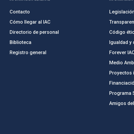
Contacto
Legislació
Cómo llegar al IAC
Transparen
Directorio de personal
Código étic
Biblioteca
Igualdad y 
Registro general
Forever IA
Medio Ambi
Proyectos i
Financiaci
Programa 
Amigos del
PostFooter > Newsletter link