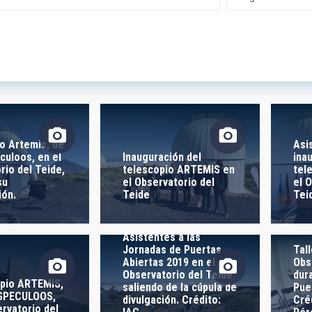
 INVESTIGACIÓN
LÍNEAS DE INSTR
ICAS
o Artemis, de
Asi
culoos, en el
Inauguración del
ina
rio del Teide,
telescopio ARTEMIS en
tel
IÓN
su
el Observatorio del
el 
ión.
Teide
Tei
ra -
Asistentes a las
 LIBRES
Jornadas de Puertas
Tall
Abiertas 2019 en el
Obs
Observatorio del Teide
dur
opio ARTEMIS,
saliendo de la cúpula de
Pue
 SPECULOOS,
divulgación. Crédito:
Cré
ervatorio del