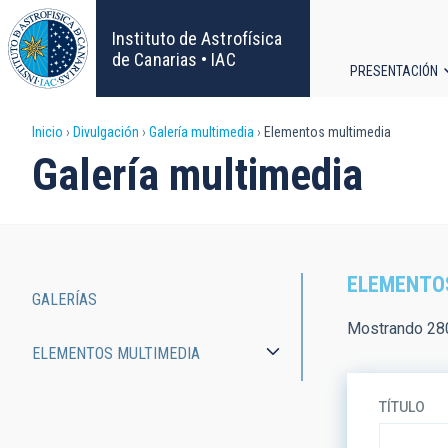
Pasar
al
Instituto de Astrofísica
contenido
de Canarias • IAC
PRESENTACIÓN
principal
Navega
Sobrescribir
Inicio
Divulgación
Galería multimedia
Elementos multimedia
principa
Galería multimedia
enlaces
de
ayuda
ELEMENTO
GALERÍAS
a
Main
Mostrando 28
ELEMENTOS MULTIMEDIA
la
navigation
navegación
TÍTULO