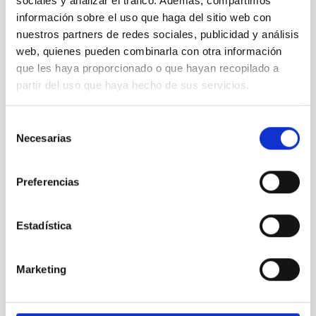
sociales y analizar el tráfico. Además, compartimos
información sobre el uso que haga del sitio web con
nuestros partners de redes sociales, publicidad y análisis
web, quienes pueden combinarla con otra información
Las grandes eras de la evolución del Universo pasan
que les haya proporcionado o que hayan recopilado a
por Fuerteventura
partir del uso que haya hecho de sus servicios.
Selección
Necesarias
de
consentimiento
Preferencias
Estadística
Marketing
EN MEMORIA DE STEPHEN HAWKING