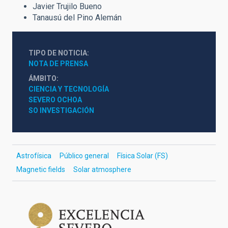
Javier Trujilo Bueno
Tanausú del Pino Alemán
TIPO DE NOTICIA
NOTA DE PRENSA
ÁMBITO
CIENCIA Y TECNOLOGÍA
SEVERO OCHOA
SO INVESTIGACIÓN
Astrofísica
Público general
Física Solar (FS)
Magnetic fields
Solar atmosphere