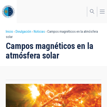
Pasar
al
contenido
principal
Sobrescribir
Inicio
Divulgación
Noticias
Campos magnéticos en la atmósfera
solar
enlaces
Campos magnéticos en la
de
atmósfera solar
ayuda
a
la
navegación