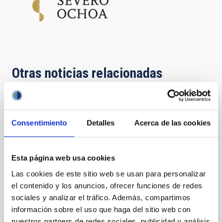
Otras noticias relacionadas
NOTA DE PRENSA
Consentimiento
Detalles
Acerca de las cookies
Los primeros resultados del proyecto
BEARD explican la supervivencia de
nuestra galaxia
Esta página web usa cookies
El proyecto internacional BEARD, liderado desde el
Las cookies de este sitio web se usan para personalizar
Instituto de Astrofísica de Canarias (IAC) y la
el contenido y los anuncios, ofrecer funciones de redes
Universidad de La Laguna (ULL), ha usado datos de
sociales y analizar el tráfico. Además, compartimos
varios telescopios del Observatorio del Roque de los
información sobre el uso que haga del sitio web con
Muchachos y simulaciones por ordenador para
explicar cómo galaxias análogas a la Vía Láctea han
nuestros partners de redes sociales, publicidad y análisis