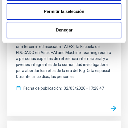
Learning"
Del 2 al 6 de marzo de 2026, la Universidad de Gante
Permitir la selección
se convierte en el epicentro de la intersección entre
la astrofísica y la inteligencia artificial. Organizada
conjuntamente por las Redes de Doctorado MSCA
Denegar
EDUCADO , liderado desde el Instituto de Astrofísica
de Canarias, MWGaiaDN , y con la colaboración de
una tercera red asociada TALES , la Escuela de
EDUCADO en Astro–AI and Machine Learning reunirá
a personas expertas de referencia internacional y a
jóvenes integrantes de la comunidad investigadora
para abordar los retos de la era del Big Data espacial.
Durante cinco días, las personas
Fecha de publicación
02/03/2026 - 17:28:47