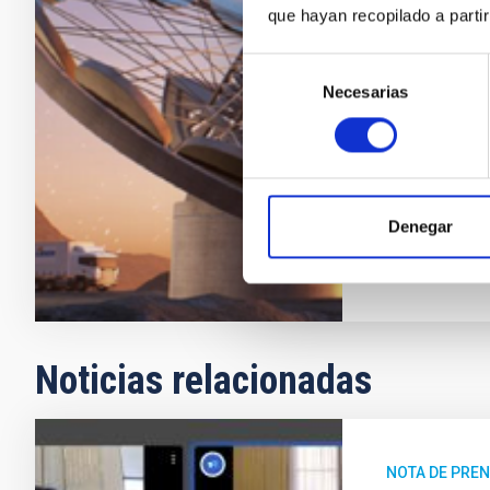
científicos m
que hayan recopilado a parti
ExoLife Finde
Selección
flexible que a
Necesarias
de
para magnifi
consentimiento
primario y se
Jeffrey Ri
En ejecuci
Denegar
Noticias relacionadas
NOTA DE PRE