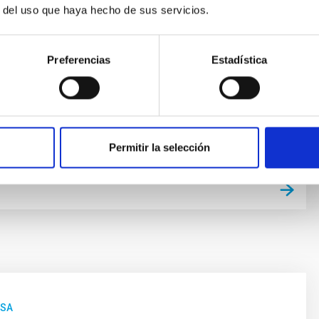
ás importantes de las próximas décadas. El diseño del
r del uso que haya hecho de sus servicios.
r (ELF) es un telescopio-interferómetro altamente
ctúa como un coronógrafo que utiliza la estrella central
Preferencias
Estadística
car las combinaciones independientes de los espejos
cundario
chard
Kuhn
ón
Permitir la selección
NSA