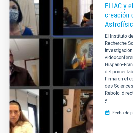
El IAC y 
creación 
Astrofísi
El Instituto d
Recherche Sci
investigación
videoconferen
Hispano-Franc
del primer lab
Firmaron el co
des Sciences 
Rebolo, direc
y
Fecha de p