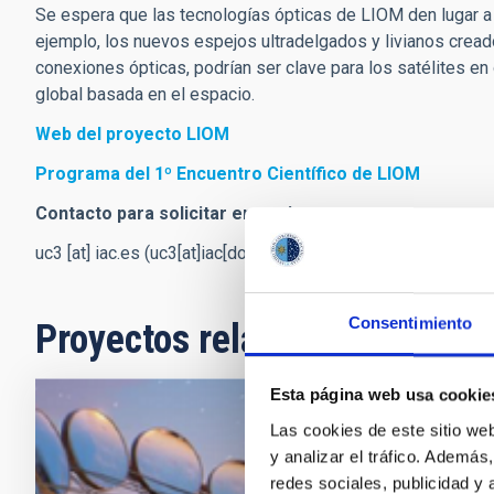
Se espera que las tecnologías ópticas de LIOM den lugar a
ejemplo, los nuevos espejos ultradelgados y livianos cread
conexiones ópticas, podrían ser clave para los satélites en ó
global basada en el espacio.
Web del proyecto LIOM
Programa del 1º Encuentro Científico de LIOM
Contacto para solicitar entrevistas:
uc3
[at]
iac.es
(uc3[at]iac[dot]es)
Consentimiento
Proyectos relacionados
Esta página web usa cookie
Las cookies de este sitio we
ELF - Exo
y analizar el tráfico. Ademá
La detección 
redes sociales, publicidad y