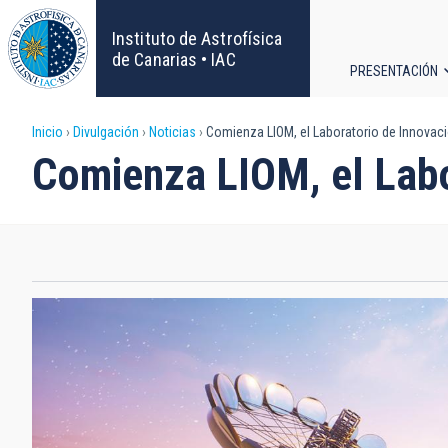
Pasar
al
Instituto de Astrofísica
contenido
de Canarias • IAC
PRESENTACIÓN
principal
Navega
Sobrescribir
Inicio
Divulgación
Noticias
Comienza LIOM, el Laboratorio de Innovac
principa
Comienza LIOM, el Labo
enlaces
de
ayuda
a
la
navegación