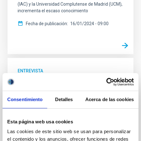
(IAC) y la Universidad Complutense de Madrid (UCM),
incrementa el escaso conocimiento
Fecha de publicación
16/01/2024 - 09:00
ENTREVISTA
JULIA DE LEÓN: “Conocemos muy bien la
órbita de más del 90% de los asteroides
que podrían provocar una catástrofe
Consentimiento
Detalles
Acerca de las cookies
mundial si impactaran con la Tierra”
Entre la etapa en el Observatorio del Roque de los
Esta página web usa cookies
Muchachos, en Garafía (La Palma), donde Julia de
León estuvo recopilando datos de más de un
Las cookies de este sitio web se usan para personalizar
centenar de asteroides para su tesis doctoral, y las
el contenido y los anuncios, ofrecer funciones de redes