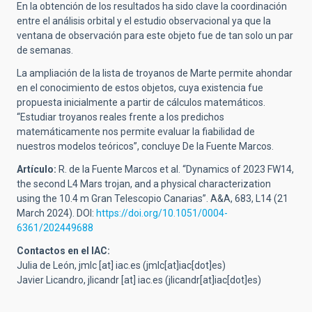
En la obtención de los resultados ha sido clave la coordinación
entre el análisis orbital y el estudio observacional ya que la
ventana de observación para este objeto fue de tan solo un par
de semanas.
La ampliación de la lista de troyanos de Marte permite ahondar
en el conocimiento de estos objetos, cuya existencia fue
propuesta inicialmente a partir de cálculos matemáticos.
“Estudiar troyanos reales frente a los predichos
matemáticamente nos permite evaluar la fiabilidad de
nuestros modelos teóricos”, concluye De la Fuente Marcos.
Artículo:
R. de la Fuente Marcos et al. “Dynamics of 2023 FW14,
the second L4 Mars trojan, and a physical characterization
using the 10.4 m Gran Telescopio Canarias”. A&A, 683, L14 (21
March 2024). DOI:
https://doi.org/10.1051/0004-
6361/202449688
Contactos en el IAC:
Julia de León,
jmlc
[at]
iac.es
(jmlc[at]iac[dot]es)
Javier Licandro,
jlicandr
[at]
iac.es
(jlicandr[at]iac[dot]es)