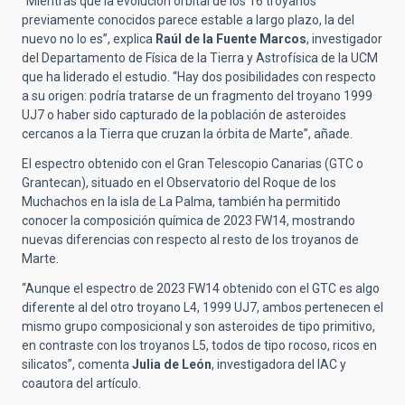
“Mientras que la evolución orbital de los 16 troyanos
previamente conocidos parece estable a largo plazo, la del
nuevo no lo es”, explica
Raúl de la Fuente Marcos
, investigador
del Departamento de Física de la Tierra y Astrofísica de la UCM
que ha liderado el estudio. “Hay dos posibilidades con respecto
a su origen: podría tratarse de un fragmento del troyano 1999
UJ7 o haber sido capturado de la población de asteroides
cercanos a la Tierra que cruzan la órbita de Marte”, añade.
El espectro obtenido con el Gran Telescopio Canarias (GTC o
Grantecan), situado en el Observatorio del Roque de los
Muchachos en la isla de La Palma, también ha permitido
conocer la composición química de 2023 FW14, mostrando
nuevas diferencias con respecto al resto de los troyanos de
Marte.
“Aunque el espectro de 2023 FW14 obtenido con el GTC es algo
diferente al del otro troyano L4, 1999 UJ7, ambos pertenecen el
mismo grupo composicional y son asteroides de tipo primitivo,
en contraste con los troyanos L5, todos de tipo rocoso, ricos en
silicatos”, comenta
Julia de León
, investigadora del IAC y
coautora del artículo.