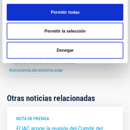
Permitir todas
Astrofísica
Medios de comunicación
Permitir la selección
Sistema Solar y Sistemas Planetarios (SEYSS)
Asteroides troyanos
Marte
Troyanos marcianos
Asteroides
Puntos lagrangianos
Denegar
Planetas [Sistema solar]
Pequeños cuerpos del sistema solar
Astronomía del sistema solar
Otras noticias relacionadas
NOTA DE PRENSA
El IAC acoge la reunión del Comité del