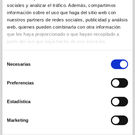
misiones espaciales de la NASA en las que ella
sociales y analizar el tráfico. Además, compartimos
colabora, distan años de mucho esfuerzo y
información sobre el uso que haga del sitio web con
observaciones. En La Palma empezó a
nuestros partners de redes sociales, publicidad y análisis
especializarse en la composición mineralógica de
web, quienes pueden combinarla con otra información
asteroides y, con los años, sus investigaciones siguen
que les haya proporcionado o que hayan recopilado a
estado orientadas a averiguar qué pasa en objetos
que están a miles de kilómetros de nosotros para
partir del uso que haya hecho de sus servicios.
entender mejor lo que ocurre aquí, en la Tierra. Hoy,
esta investigadora
Selección
Necesarias
de
Fecha de publicación
07/11/2016
consentimiento
Preferencias
Estadística
TIPO DE NOTICIA
NOTA DE PRENSA
Marketing
ÁMBITO
CIENCIA Y TECNOLOGÍA