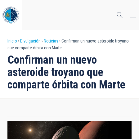
Pasar
al
contenido
principal
Sobrescribir
Inicio
Divulgación
Noticias
Confirman un nuevo asteroide troyano
que comparte órbita con Marte
enlaces
Confirman un nuevo
de
asteroide troyano que
ayuda
comparte órbita con Marte
a
la
navegación