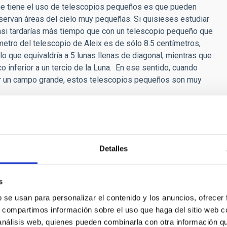
 que tiene el uso de telescopios pequeños es que pueden
ervan áreas del cielo muy pequeñas. Si quisieses estudiar
casi tardarías más tiempo que con un telescopio pequeño que
metro del telescopio de Aleix es de sólo 8.5 centímetros,
lo que equivaldría a 5 lunas llenas de diagonal, mientras que
 inferior a un tercio de la Luna. En ese sentido, cuando
ir un campo grande, estos telescopios pequeños son muy
 de los datos muy cuidadosa y profesional, llegamos al nivel
 de la imagen que obtenemos para después analizarla”, resume
piloto, para ver hasta dónde se pueden llevar los telescopios
Detalles
inuar con las colaboraciones. Y Roig concluye: “Da muchos
a pena, sino que abren un camino de colaboración. Por mi
s
este equipo, o con otros equipos de pequeño diámetro, con
b se usan para personalizar el contenido y los anuncios, ofrecer
 aquí”.
s, compartimos información sobre el uso que haga del sitio web 
baud
, del Observatorio de París y otro organizador del
 análisis web, quienes pueden combinarla con otra información q