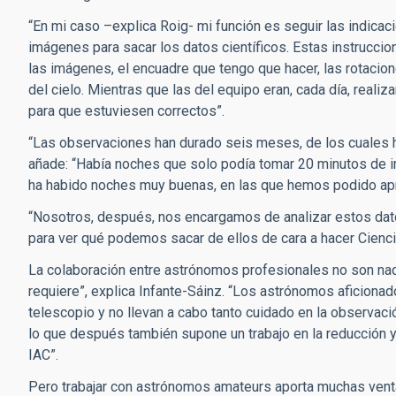
“En mi caso –explica Roig- mi función es seguir las indicac
imágenes para sacar los datos científicos. Estas instrucci
las imágenes, el encuadre que tengo que hacer, las rotaci
del cielo. Mientras que las del equipo eran, cada día, reali
para que estuviesen correctos”.
“Las observaciones han durado seis meses, de los cuales ha
añade: “Había noches que solo podía tomar 20 minutos de 
ha habido noches muy buenas, en las que hemos podido apr
“Nosotros, después, nos encargamos de analizar estos dato
para ver qué podemos sacar de ellos de cara a hacer Ciencia 
La colaboración entre astrónomos profesionales no son nada 
requiere”, explica Infante-Sáinz. “Los astrónomos aficiona
telescopio y no llevan a cabo tanto cuidado en la observaci
lo que después también supone un trabajo en la reducción y
IAC”.
Pero trabajar con astrónomos amateurs aporta muchas venta