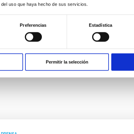
lir la barrera que parece existir entre astrónomos
r del uso que haya hecho de sus servicios.
 [PROfesionales-AMateurs] en investigación astronómica.”
Preferencias
Estadística
ness Universe
cturas “fantasmales” del Universo
Permitir la selección
E PRENSA