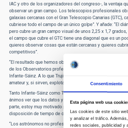
IAC y otro de los organizadores del congreso-, la ventaja
observar un gran campo. Los telescopios profesionales obs
galaxias cercanas con el Gran Telescopio Canarias (GTC), 
cubriese todo el campo de un único golpe”. Y añade: “El diá
pero cubre un gran campo visual de unos 2,25 x 1,7 grados, 
el campo que cubre el GTC tiene una diagonal que es un poco
quieres observar cosas que están cercanas y quieres cubr
competitivos”.
“El resultado que hemos obtenido es que, con una reducción
de los Observatorios profesionales en cuanto a la calidad
Infante-Sáinz. A lo que Trujillo añade: “Ha sido un estudio 
amateur y, si sirven, explotarlos de forma masiva”.
Consentimiento
Tanto Infante-Sáinz como Trujillo están de acuerdo en cont
ánimos ver que los datos y el esfuerzo no solo han valido l
Esta página web usa cookie
parte, estoy muy motivado para seguir sumando datos con 
Las cookies de este sitio we
disposición de tiempo de observación, que es lo importante
y analizar el tráfico. Ademá
“Los astrónomos no profesionales –apoya
David Valls-Ga
redes sociales, publicidad y