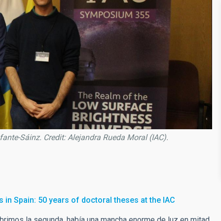
Infante-Sáinz. Credit: Alejandra Rueda Moral (IAC).
in Spain: 50 years of doctoral theses at the IAC
abrimos la segunda, había una mancha enorme de luz en mitad