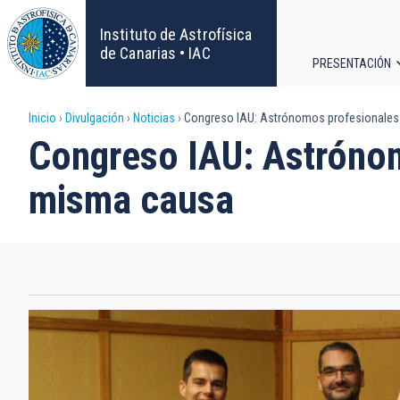
Pasar
al
Instituto de Astrofísica
contenido
de Canarias • IAC
PRESENTACIÓN
principal
Navega
Sobrescribir
Inicio
Divulgación
Noticias
Congreso IAU: Astrónomos profesionales y
principa
Congreso IAU: Astrónom
enlaces
misma causa
de
ayuda
a
la
navegación