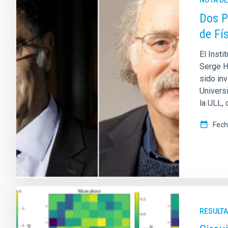
Dos P
de Fí
El Insti
Serge H
sido in
Univers
la ULL, 
Fech
RESULTA