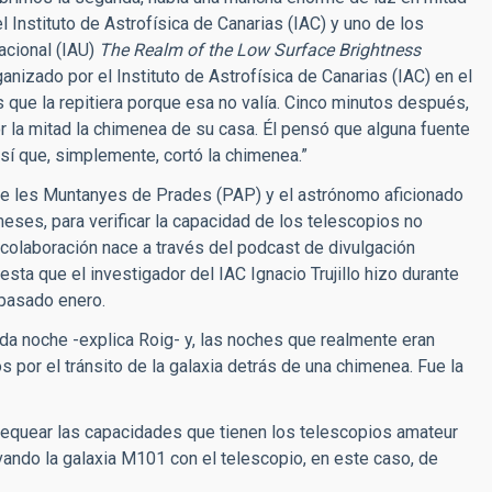
el Instituto de Astrofísica de Canarias (IAC) y uno de los
acional (IAU)
The Realm of the Low Surface Brightness
rganizado por el Instituto de Astrofísica de Canarias (IAC) en el
 que la repitiera porque esa no valía. Cinco minutos después,
 la mitad la chimenea de su casa. Él pensó que alguna fuente
Así que, simplemente, cortó la chimenea.”
e les Muntanyes de Prades (PAP) y el astrónomo aficionado
ses, para verificar la capacidad de los telescopios no
a colaboración nace a través del podcast de divulgación
esta que el investigador del IAC Ignacio Trujillo hizo durante
 pasado enero.
da noche -explica Roig- y, las noches que realmente eran
or el tránsito de la galaxia detrás de una chimenea. Fue la
chequear las capacidades que tienen los telescopios amateur
ervando la galaxia M101 con el telescopio, en este caso, de