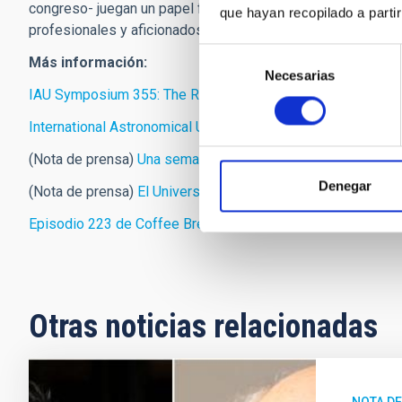
congreso- juegan un papel fundamental. Por eso, hay que abo
que hayan recopilado a parti
profesionales y aficionados y hacer más programas Pro-Am
Selección
Más información:
Necesarias
de
IAU Symposium 355: The Realm of the Low Surface Bright
consentimiento
International Astronomical Union
(Nota de prensa)
Una semana para profundizar en las estru
Denegar
(Nota de prensa)
El Universo escondido
Episodio 223 de Coffee Break: Señal y Ruido
Otras noticias relacionadas
NOTA D