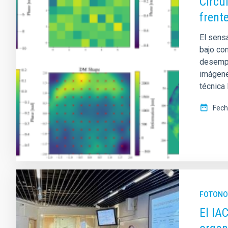
Circu
frent
El sens
bajo con
desempe
imágene
técnica 
Fech
FOTONO
El IA