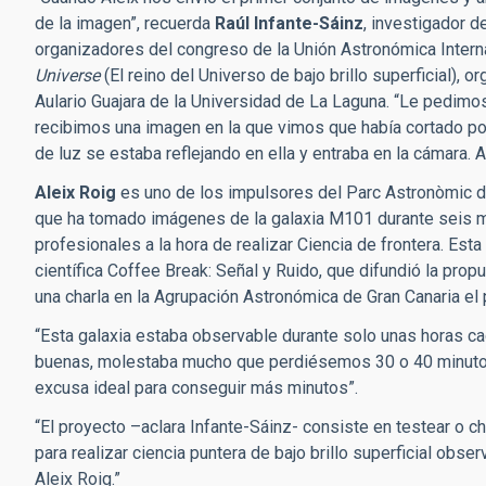
de la imagen”, recuerda
Raúl Infante-Sáinz
, investigador d
organizadores del congreso de la Unión Astronómica Intern
Universe
(El reino del Universo de bajo brillo superficial), o
Aulario Guajara de la Universidad de La Laguna. “Le pedimos
recibimos una imagen en la que vimos que había cortado por
de luz se estaba reflejando en ella y entraba en la cámara. 
Aleix Roig
es uno de los impulsores del Parc Astronòmic d
que ha tomado imágenes de la galaxia M101 durante seis me
profesionales a la hora de realizar Ciencia de frontera. Est
científica Coffee Break: Señal y Ruido, que difundió la propu
una charla en la Agrupación Astronómica de Gran Canaria el
“Esta galaxia estaba observable durante solo unas horas ca
buenas, molestaba mucho que perdiésemos 30 o 40 minutos p
excusa ideal para conseguir más minutos”.
“El proyecto –aclara Infante-Sáinz- consiste en testear o 
para realizar ciencia puntera de bajo brillo superficial obs
Aleix Roig.”