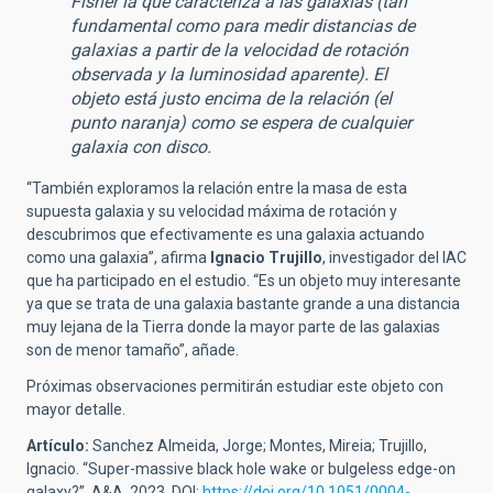
Fisher la que caracteriza a las galaxias (tan
fundamental como para medir distancias de
galaxias a partir de la velocidad de rotación
observada y la luminosidad aparente). El
objeto está justo encima de la relación (el
punto naranja) como se espera de cualquier
galaxia con disco.
“También exploramos la relación entre la masa de esta
supuesta galaxia y su velocidad máxima de rotación y
descubrimos que efectivamente es una galaxia actuando
como una galaxia”, afirma
Ignacio Trujillo
, investigador del IAC
que ha participado en el estudio. “Es un objeto muy interesante
ya que se trata de una galaxia bastante grande a una distancia
muy lejana de la Tierra donde la mayor parte de las galaxias
son de menor tamaño”, añade.
Próximas observaciones permitirán estudiar este objeto con
mayor detalle.
Artículo:
Sanchez Almeida, Jorge; Montes, Mireia; Trujillo,
Ignacio. “Super-massive black hole wake or bulgeless edge-on
galaxy?”. A&A, 2023. DOI:
https://doi.org/10.1051/0004-