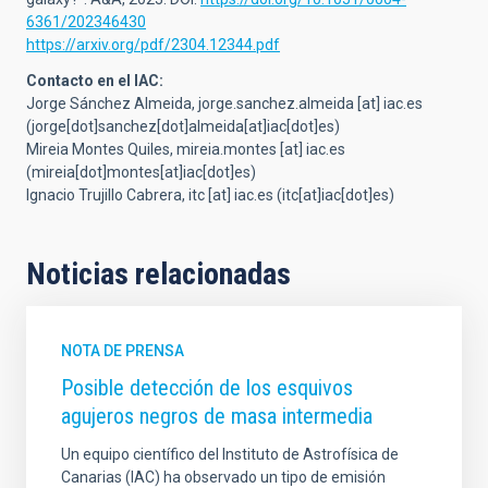
6361/202346430
https://arxiv.org/pdf/2304.12344.pdf
Contacto en el IAC:
Jorge Sánchez Almeida,
jorge.sanchez.almeida
[at]
iac.es
(jorge[dot]sanchez[dot]almeida[at]iac[dot]es)
Mireia Montes Quiles,
mireia.montes
[at]
iac.es
(mireia[dot]montes[at]iac[dot]es)
Ignacio Trujillo Cabrera,
itc
[at]
iac.es
(itc[at]iac[dot]es)
Noticias relacionadas
NOTA DE PRENSA
Posible detección de los esquivos
agujeros negros de masa intermedia
Un equipo científico del Instituto de Astrofísica de
Canarias (IAC) ha observado un tipo de emisión