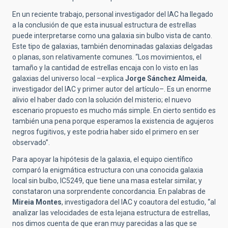
En un reciente trabajo, personal investigador del IAC ha llegado
a la conclusión de que esta inusual estructura de estrellas
puede interpretarse como una galaxia sin bulbo vista de canto.
Este tipo de galaxias, también denominadas galaxias delgadas
o planas, son relativamente comunes. “Los movimientos, el
tamaño y la cantidad de estrellas encaja con lo visto en las
galaxias del universo local –explica
Jorge Sánchez Almeida
,
investigador del IAC y primer autor del artículo–. Es un enorme
alivio el haber dado con la solución del misterio; el nuevo
escenario propuesto es mucho más simple
.
En cierto sentido es
también una pena porque esperamos la existencia de agujeros
negros fugitivos, y este podria haber sido el primero en ser
observado”.
Para apoyar la hipótesis de la galaxia, el equipo científico
comparó la enigmática estructura con una conocida galaxia
local sin bulbo, IC5249, que tiene una masa estelar similar, y
constataron una sorprendente concordancia. En palabras de
Mireia Montes
, investigadora del IAC y coautora del estudio, “al
analizar las velocidades de esta lejana estructura de estrellas,
nos dimos cuenta de que eran muy parecidas a las que se