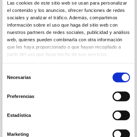
Las cookies de este sitio web se usan para personalizar
retrato inédito de la luz fantasmal de
el contenido y los anuncios, ofrecer funciones de redes
cúmulos de galaxias
sociales y analizar el tráfico. Además, compartimos
información sobre el uso que haga del sitio web con
Un reciente estudio, liderado íntegramente por el
nuestros partners de redes sociales, publicidad y análisis
Instituto de Astrofísica de Canarias (IAC), ha
obtenido el análisis más completo hasta la fecha de
web, quienes pueden combinarla con otra información
la denominada luz intracumular, un tipo de luz difusa
que les haya proporcionado o que hayan recopilado a
y muy débil que proviene de estrellas en cúmulos que
partir del uso que haya hecho de sus servicios.
no están unidas gravitacionalmente a ninguna
galaxia. El resultado ha sido posible gracias a los
Selección
datos obtenidos por el nuevo telescopio espacial
Necesarias
James Webb (JWST). La investigación proporciona
de
nuevas pistas sobre los procesos de formación de los
consentimiento
cúmulos de galaxias y sobre las propiedades de la
Preferencias
materia oscura. El estudio se publica en la
Fecha de publicación
02/12/2022 - 12:54
Estadística
Marketing