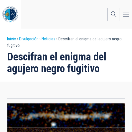
Pasar
al
contenido
principal
Sobrescribir
Inicio
Divulgación
Noticias
Descifran el enigma del agujero negro
fugitivo
enlaces
Descifran el enigma del
de
agujero negro fugitivo
ayuda
a
la
navegación