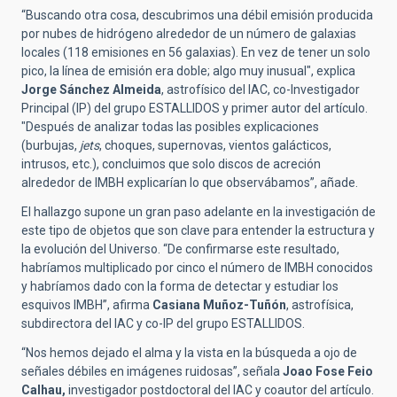
“Buscando otra cosa, descubrimos una
débil
emisión
producida
por nubes de hidrógeno
alrededor de un número de galaxias
locales (118 emisiones en 56 galaxias).
En vez de tener un solo
pico, la línea de emisión era doble;
algo muy inusual", explica
Jorge Sánchez Almeida
, astrofísico del IAC, co-Investigador
Principal (IP) del grupo ESTALLIDOS y primer autor del artículo.
"Después de analizar todas las posibles explicaciones
(burbujas,
jets
, choques, supernovas, vientos galácticos,
intrusos, etc.)
, concluimos que solo discos de acreción
alrededor de IMBH explicarían lo que
observábamos
”, añade.
El hallazgo supone un gran paso adelante en la investigación de
este tipo de objetos que son clave para entender la estructura y
la evolución del Universo. “De confirmarse este resultado,
habríamos multiplicado por cinco el número de IMBH conocidos
y habríamos dado con la forma de detectar y estudiar los
esquivos IMBH”, afirma
Casiana Muñoz-Tuñón
, astrofísica,
subdirectora del IAC y co-IP del grupo ESTALLIDOS.
“Nos hemos dejado el alma y la vista en la búsqueda a ojo de
señales débiles en imágenes ruidosas”, señala
Joao Fose Feio
Calhau,
investigador postdoctoral del IAC y coautor del artículo.