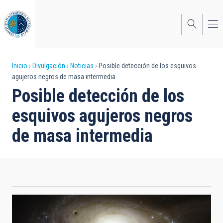
Pasar
al
contenido
principal
Sobrescribir
Inicio
Divulgación
Noticias
Posible detección de los esquivos
agujeros negros de masa intermedia
enlaces
Posible detección de los
de
esquivos agujeros negros
ayuda
de masa intermedia
a
la
navegación