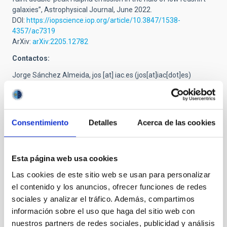
galaxies”, Astrophysical
Journal
, June 2022.
DOI:
https://iopscience.iop.org/article/10.3847/1538-
4357/ac7319
ArXiv:
arXiv:2205.12782
Contactos:
Jorge Sánchez Almeida,
jos
[at]
iac.es
(jos[at]iac[dot]es)
Joao Calhau,
joao.calhau
[at]
iac.es
(joao[dot]calhau[at]iac[dot]es)
Casiana Muñoz Tuñon,
cmt
[at]
iac.es
(cmt[at]iac[dot]es)
Ana Luisa Gonzalez Moran,
ana.gonzalez
[at]
iac.es
Consentimiento
Detalles
Acerca de las cookies
(ana[dot]gonzalez[at]iac[dot]es)
José Miguel Rodríguez Espinosa,
jre
[at]
iac.es
(jre[at]iac[dot]es)
Esta página web usa cookies
Las cookies de este sitio web se usan para personalizar
el contenido y los anuncios, ofrecer funciones de redes
sociales y analizar el tráfico. Además, compartimos
información sobre el uso que haga del sitio web con
nuestros partners de redes sociales, publicidad y análisis