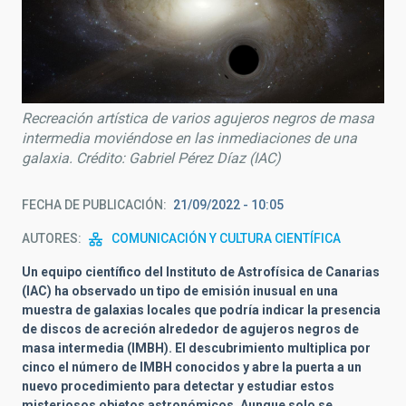
Recreación artística de varios agujeros negros de masa
intermedia moviéndose en las inmediaciones de una
galaxia. Crédito: Gabriel Pérez Díaz (IAC)
FECHA DE PUBLICACIÓN
21/09/2022 - 10:05
AUTORES
COMUNICACIÓN Y CULTURA CIENTÍFICA
Un equipo científico del Instituto de Astrofísica de Canarias
(IAC) ha
observado
un tipo de emisión inusual en una
muestra de galaxias locales que podría indicar la presencia
de discos de acreción alrededor de agujeros negros de
masa intermedia (IMBH). El descubrimiento
multiplica por
cinco el número de IMBH conocidos y
abre la puerta a un
nuevo procedimiento para detectar y estudiar estos
misteriosos objetos astronómicos. Aunque solo se