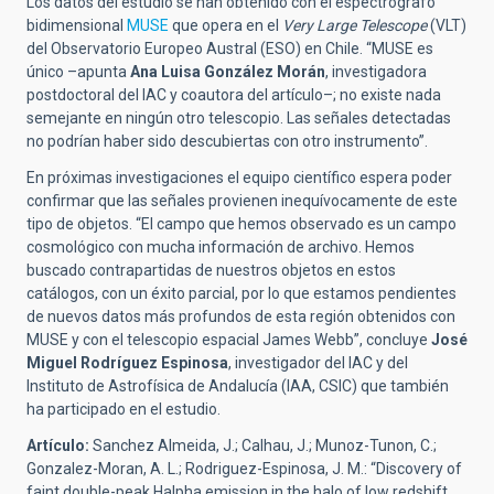
Los datos del estudio se han obtenido con el espectrógrafo
bidimensional
MUSE
que opera en el
Very Large Telescope
(VLT)
del Observatorio Europeo Austral (ESO) en Chile. “MUSE es
único –apunta
Ana Luisa González Morán
, investigadora
postdoctoral del IAC y coautora del artículo–; no existe nada
semejante en ningún otro telescopio. Las señales detectadas
no podrían haber sido descubiertas con otro instrumento”.
En próximas investigaciones el equipo científico espera poder
confirmar que las señales provienen inequívocamente de este
tipo de objetos. “El campo que hemos observado es un campo
cosmológico con mucha información de archivo. Hemos
buscado contrapartidas de nuestros objetos en estos
catálogos, con un éxito parcial, por lo que estamos pendientes
de nuevos datos más profundos de esta región obtenidos con
MUSE y con el telescopio espacial James Webb”, concluye
José
Miguel Rodríguez Espinosa
, investigador del IAC y del
Instituto de Astrofísica de Andalucía (IAA, CSIC)
que también
ha participado en el estudio.
Artículo:
Sanchez Almeida, J.; Calhau, J.; Munoz-Tunon, C.;
Gonzalez-Moran, A. L.; Rodriguez-Espinosa, J. M.: “Discovery of
faint double-peak Halpha emission in the halo of low redshift