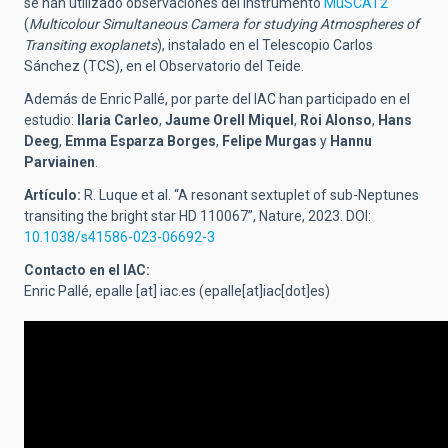
se han utilizado
observaciones del instrumento
MuSCAT2
(
Multicolour Simultaneous Camera for studying Atmospheres of
Transiting exoplanets
), instalado en el Telescopio Carlos
Sánchez (TCS), en el Observatorio del Teide.
Además de Enric Pallé, por parte del IAC han participado en el
estudio:
Ilaria Carleo
,
Jaume Orell Miquel
,
Roi Alonso
,
Hans
Deeg
,
Emma Esparza Borges
,
Felipe Murgas
y
Hannu
Parviainen
.
Artículo:
R. Luque et al. “A resonant sextuplet of sub-Neptunes
transiting the bright star HD 110067”, Nature, 2023. DOI:
10.1038/s41586-023-06692-3
Contacto en el IAC:
Enric Pallé,
epalle
[at]
iac.es
(epalle[at]iac[dot]es)