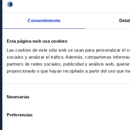
RSS
Sede electrónica
Consentimiento
Detal
Canal ético
Condolencias Francisco Sánchez
Esta página web usa cookies
PostFooter > Newsletter link
Las cookies de este sitio web se usan para personalizar el c
sociales y analizar el tráfico. Además, compartimos informac
partners de redes sociales, publicidad y análisis web, quie
Únete a nuestra
proporcionado o que hayan recopilado a partir del uso que h
Newsletter
Selección
Necesarias
de
consentimiento
Preferencias