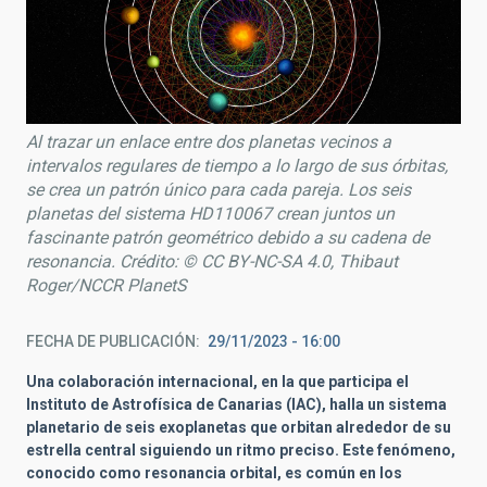
Al trazar un enlace entre dos planetas vecinos a
intervalos regulares de tiempo a lo largo de sus órbitas,
se crea un patrón único para cada pareja. Los seis
planetas del sistema HD110067 crean juntos un
fascinante patrón geométrico debido a su cadena de
resonancia. Crédito: © CC BY-NC-SA 4.0, Thibaut
Roger/NCCR PlanetS
FECHA DE PUBLICACIÓN
29/11/2023 - 16:00
Una colaboración internacional, en la que participa el
Instituto de Astrofísica de Canarias (IAC), halla un sistema
planetario de seis exoplanetas que orbitan alrededor de su
estrella central siguiendo un ritmo preciso. Este fenómeno,
conocido como resonancia orbital, es común en los