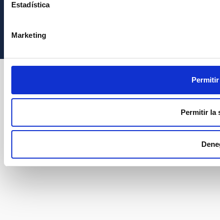
Estadística
Instituto de Astrofísica de Canarias • IAC
Marketing
Permitir
Permitir la
Dene