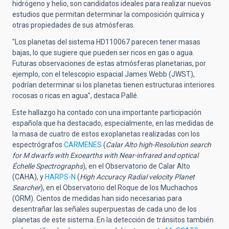
hidrógeno y helio, son candidatos ideales para realizar nuevos
estudios que permitan determinar la composición química y
otras propiedades de sus atmósferas.
"Los planetas del sistema HD110067 parecen tener masas
bajas, lo que sugiere que pueden ser ricos en gas o agua.
Futuras observaciones de estas atmósferas planetarias, por
ejemplo, con el telescopio espacial James Webb (JWST),
podrían determinar si los planetas tienen estructuras interiores
rocosas o ricas en agua", destaca
Pallé.
Este hallazgo ha contado con una importante participación
española que ha destacado, especialmente, en las medidas de
la masa de cuatro de estos exoplanetas realizadas con los
espectrógrafos
CARMENES
(
Calar Alto high-Resolution search
for M dwarfs with Exoearths with Near-infrared and optical
Échelle Spectrographs
)
, en el Observatorio de Calar Alto
(CAHA), y
HARPS-N
(
High Accuracy Radial velocity Planet
Searcher
)
, en el Observatorio del Roque de los Muchachos
(ORM). Cientos de medidas han sido necesarias para
desentrañar las señales superpuestas de cada uno de los
planetas de este sistema. En la detección de tránsitos también