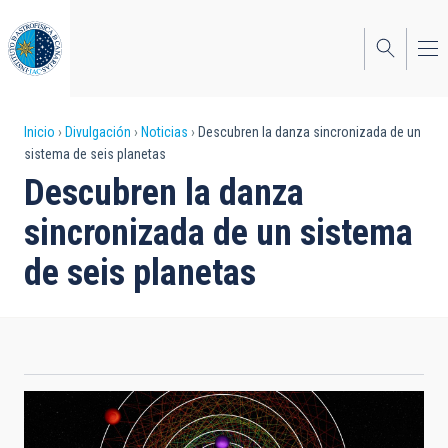
Pasar
al
contenido
principal
Sobrescribir
Inicio
Divulgación
Noticias
Descubren la danza sincronizada de un
sistema de seis planetas
enlaces
Descubren la danza
de
sincronizada de un sistema
ayuda
de seis planetas
a
la
navegación