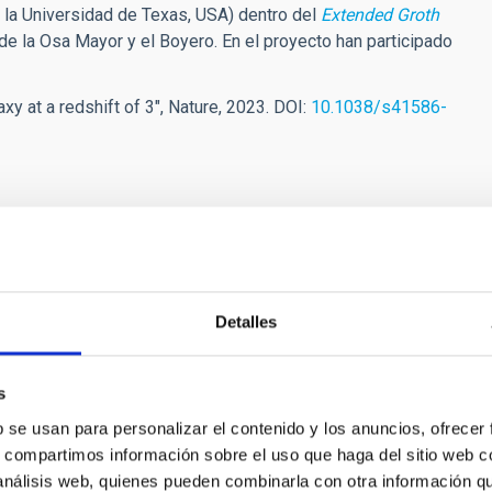
de la Universidad de Texas, USA) dentro del
Extended Groth
 de la Osa Mayor y el Boyero. En el proyecto han participado
axy at a redshift of 3", Nature, 2023. DOI:
10.1038/s41586-
c[dot]es)
de la línea de investigación del IAC “Formación y Evolución de
Detalles
s
b se usan para personalizar el contenido y los anuncios, ofrecer
s, compartimos información sobre el uso que haga del sitio web 
ias Espirales: Evolución y
 análisis web, quienes pueden combinarla con otra información q