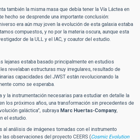
nta también la misma masa que debía tener la Vía Láctea en
este hecho se desprende una importante conclusión:
iverso era aún muy joven la evolución de esta galaxia estaba
estamos compuestos, y no por la materia oscura, aunque esta
nvestigador de la ULL y el IAC, y coautor del estudio.
as lejanas estaba basado principalmente en estudios
les revelaban estructuras muy irregulares, resultado de
dinarias capacidades del JWST están revolucionando la
amente como se esperaba.
y la instrumentación necesarias para estudiar en detalle la
 en los próximos años, una transformación sin precedentes de
olución galáctica”, subraya
Marc Huertas-Company
,
n el estudio.
as al análisis de imágenes tomadas con el instrumento
e las observaciones del proyecto CEERS (
Cosmic Evolution