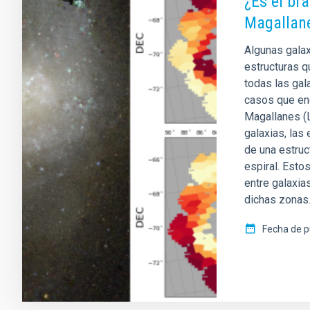
¿Es el br
Magallane
Algunas galax
estructuras 
todas las gal
casos que en
Magallanes (L
galaxias, las
de una estruc
espiral. Esto
entre galaxia
dichas zonas
Fecha de p