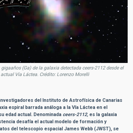
en gigaaños (Ga) de la galaxia detectada ceers-2112 desde el
actual Vía Láctea. Crédito: Lorenzo Morelli
 investigadores del Instituto de Astrofísica de Canarias
axia espiral barrada análoga a la Vía Láctea en el
 su edad actual. Denominada
ceers-2112,
es la galaxia
stencia desafía el actual modelo de formación y
 datos del telescopio espacial James Webb (JWST), se