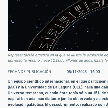
Representación artística en la que se ilustra la evolución 
universo temprano, hace 12.000 millones de años, hasta la 
FECHA DE PUBLICACIÓN
08/11/2023 - 16:00
Un equipo científico internacional, en el que participan
(IAC) y la Universidad de La Laguna (ULL), halla una gal
Universo temprano, cuando éste tenía sólo un 15% de
espiral barrada más distante jamás observada y su exi
evolución galáctica. El descubrimiento, realizado con