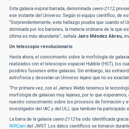
Esta galaxia espiral barrada, denominada
ceers-2112
, prese
ese instante del Universo. Según el equipo científico, de 
“Sorprendentemente, este hallazgo prueba que cuando el Un
dominada por los bariones, la materia ordinaria de la que 
última es más abundante”, señala
Jairo Méndez Abreu
, i
Un telescopio revolucionario
Hasta ahora, el conocimiento sobre la morfología de galaxi
realizados con el telescopio espacial Hubble (HST), los cua
posibles fusiones entre galaxias. Sin embargo, las extraor
astrofísica y desvelan un Universo lejano que no es exact
“Por primera vez, con el James Webb tenemos la tecnología 
morfología de galaxias muy lejanas, por lo que esperamos,
nuestro conocimiento sobre los procesos de formación y ev
investigador del IAC y del ULL que también ha participado e
La barra de la galaxia
ceers-2112
ha sido identificada graci
NIRCam
del JWST. Los datos científicos se tomaron durant