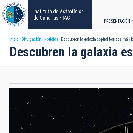
Pasar
al
Instituto de Astrofísica
contenido
de Canarias • IAC
PRESENTACIÓN
principal
Navega
Sobrescribir
Inicio
Divulgación
Noticias
Descubren la galaxia espiral barrada más l
principa
Descubren la galaxia es
enlaces
de
ayuda
a
la
navegación