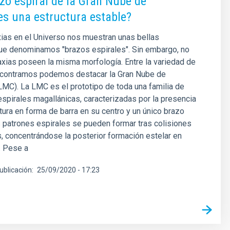
azo espiral de la Gran Nube de
s una estructura estable?
ias en el Universo nos muestran unas bellas
que denominamos "brazos espirales". Sin embargo, no
axias poseen la misma morfología. Entre la variedad de
contramos podemos destacar la Gran Nube de
MC). La LMC es el prototipo de toda una familia de
 espirales magallánicas, caracterizadas por la presencia
tura en forma de barra en su centro y un único brazo
s patrones espirales se pueden formar tras colisiones
s, concentrándose la posterior formación estelar en
. Pese a
ublicación
25/09/2020 - 17:23