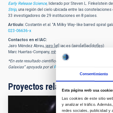
Early Release Science
, liderado por Steven L. Finkelstein 
Strip
, una región del cielo ubicada entre las constelaciones
33 investigadores de 29 instituciones en 8 países.
Artículo:
Costantin et al. "A Milky Way-like barred spiral gal
023-06636-x
Contactos en el IAC:
Jairo Méndez Abreu,
jairo
[at]
iac.es
(jairo[at]iac[dot]es)
Marc Huertas-Company,
mhuertas
[at]
iac.es
(mhuertas[at]ia
*En este resultado científico participa personal científico 
Galaxias” apoyada por el
Programa Severo Ochoa
.
Consentimiento
Proyectos relacionados
Esta página web usa cookie
Las cookies de este sitio we
y analizar el tráfico. Ademá
Las Galax
redes sociales, publicidad y