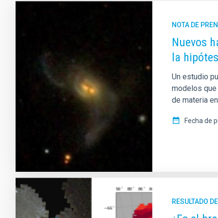
NOTA DE PRE
Nuevos ha
la hipóte
Un estudio pu
modelos que c
de materia en
Fecha de p
RESULTADO DE