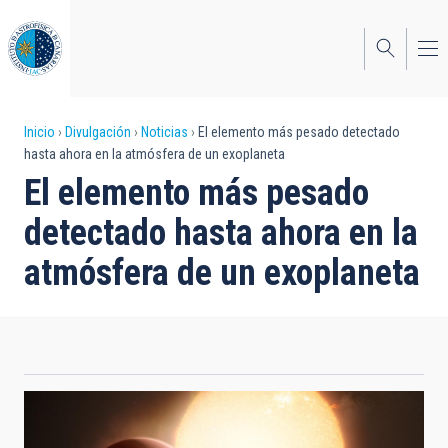
Pasar
al
contenido
principal
Sobrescribir
Inicio
Divulgación
Noticias
El elemento más pesado detectado
hasta ahora en la atmósfera de un exoplaneta
enlaces
El elemento más pesado
de
detectado hasta ahora en la
ayuda
atmósfera de un exoplaneta
a
la
navegación