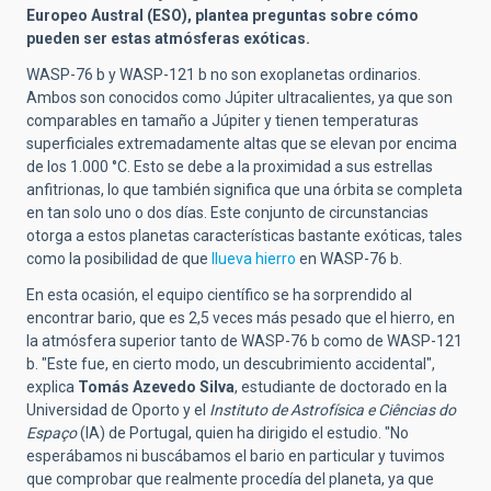
Europeo Austral (ESO), plantea preguntas sobre cómo
pueden ser estas atmósferas exóticas.
WASP-76 b y WASP-121 b no son exoplanetas ordinarios.
Ambos son conocidos como Júpiter ultracalientes, ya que son
comparables en tamaño a Júpiter y tienen temperaturas
superficiales extremadamente altas que se elevan por encima
de los 1.000 °C. Esto se debe a la proximidad a sus estrellas
anfitrionas, lo que también significa que una órbita se completa
en tan solo uno o dos días. Este conjunto de circunstancias
otorga a estos planetas características bastante exóticas, tales
como la posibilidad de que
llueva hierro
en WASP-76 b.
En esta ocasión, el equipo científico se ha sorprendido al
encontrar bario, que es 2,5 veces más pesado que el hierro, en
la atmósfera superior tanto de WASP-76 b como de WASP-121
b. "Este fue, en cierto modo, un descubrimiento accidental",
explica
Tomás Azevedo Silva
, estudiante de doctorado en la
Universidad de Oporto y el
Instituto de Astrofísica e Ciências do
Espaço
(IA) de Portugal, quien ha dirigido el estudio. "No
esperábamos ni buscábamos el bario en particular y tuvimos
que comprobar que realmente procedía del planeta, ya que