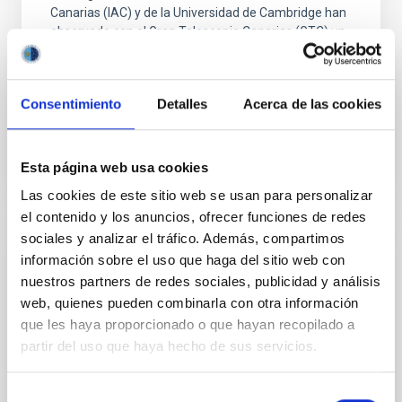
Canarias (IAC) y de la Universidad de Cambridge han
observado con el Gran Telescopio Canarias (GTC) un
singular planeta gaseoso, con cielos parcialmente
despejados y un alto contenido de metales alcalinos
en su atmósfera.
Consentimiento
Detalles
Acerca de las cookies
Fecha de publicación
31/05/2018
Esta página web usa cookies
Las cookies de este sitio web se usan para personalizar
el contenido y los anuncios, ofrecer funciones de redes
sociales y analizar el tráfico. Además, compartimos
NOTA DE PRENSA
información sobre el uso que haga del sitio web con
nuestros partners de redes sociales, publicidad y análisis
Un planeta muy “heavy”, increíblemente
web, quienes pueden combinarla con otra información
metálico y denso
que les haya proporcionado o que hayan recopilado a
Científicos del IAC han participado en el
partir del uso que haya hecho de sus servicios.
descubrimiento de un planeta extrasolar
inusualmente denso, con 1,5 radios terrestres, pero 8
Selección
veces más masivo que la Tierra. Este planeta pone