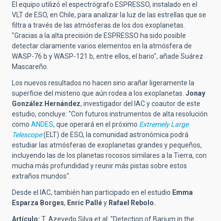
El equipo utilizó el espectrógrafo ESPRESSO, instalado en el
VLT de ESO, en Chile, para analizar la luz de las estrellas que se
filtra a través de las atmósferas de los dos exoplanetas.
"Gracias a la alta precisión de ESPRESSO ha sido posible
detectar claramente varios elementos en la atmósfera de
WASP-76 b y WASP-121 b, entre ellos, el bario", añade Suárez
Mascareño.
Los nuevos resultados
no hacen sino arañar ligeramente la
superficie
del misterio que aún rodea a los exoplanetas
.
Jonay
González Hernández
, investigador del IAC y coautor de este
estudio, concluye: "Con futuros instrumentos de alta resolución
como
ANDES
, que operará en el próximo
Extremely Large
Telescope
(ELT) de ESO, la comunidad astronómica podrá
estudiar las atmósferas de exoplanetas grandes y pequeños,
incluyendo las de los planetas rocosos similares a la Tierra, con
mucha más profundidad y reunir más pistas sobre estos
extraños mundos".
Desde el IAC, también han participado en el estudio
Emma
Esparza Borges
,
Enric Pallé
y
Rafael Rebolo.
Artículo:
T. Azevedo Silva et al: "Detection of Barium in the