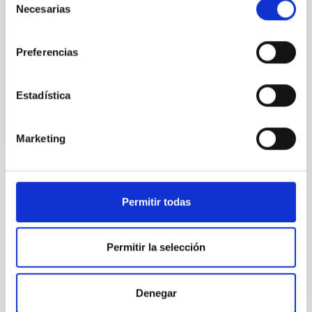
Necesarias
de
de relieve que hay otros mundos alrededor de otras
consentimiento
estrellas con propiedades extremas y cuya
formación aún resulta un misterio
Preferencias
Fecha de publicación
17/11/2017
Estadística
Marketing
TIPO DE NOTICIA
NOTA DE PRENSA
Permitir todas
ÁMBITO
CIENCIA Y TECNOLOGÍA
SEVERO OCHOA
Permitir la selección
SO INVESTIGACIÓN
Denegar