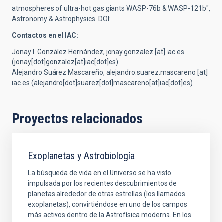
atmospheres of ultra-hot gas giants WASP-76b & WASP-121b",
Astronomy & Astrophysics. DOI:
Contactos en el IAC:
Jonay I. González Hernández,
jonay.gonzalez
[at]
iac.es
(jonay[dot]gonzalez[at]iac[dot]es)
Alejandro Suárez Mascareño,
alejandro.suarez.mascareno
[at]
iac.es
(alejandro[dot]suarez[dot]mascareno[at]iac[dot]es)
Proyectos relacionados
Exoplanetas y Astrobiología
La búsqueda de vida en el Universo se ha visto
impulsada por los recientes descubrimientos de
planetas alrededor de otras estrellas (los llamados
exoplanetas), convirtiéndose en uno de los campos
más activos dentro de la Astrofísica moderna. En los