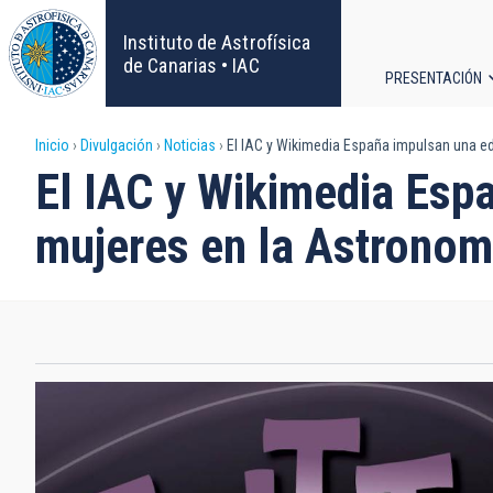
Pasar
al
Instituto de Astrofísica
contenido
de Canarias • IAC
PRESENTACIÓN
principal
Navega
Sobrescribir
Inicio
Divulgación
Noticias
El IAC y Wikimedia España impulsan una edi
principa
El IAC y Wikimedia Espa
enlaces
mujeres en la Astronom
de
ayuda
a
la
navegación