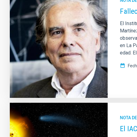
NOTA D
Falle
El Insti
Martíne
observa
en La Pa
edad. El
Fech
NOTA D
El IA