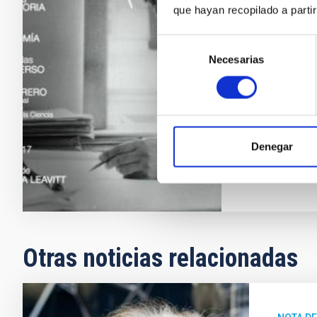
rescatando al
que hayan recopilado a parti
hasta llegar 
científicas e
Selección
revista forma
Necesarias
de
la escuela a l
consentimiento
iniciativa de
Ciencia y la 
Fecha de p
Denegar
Otras noticias relacionadas