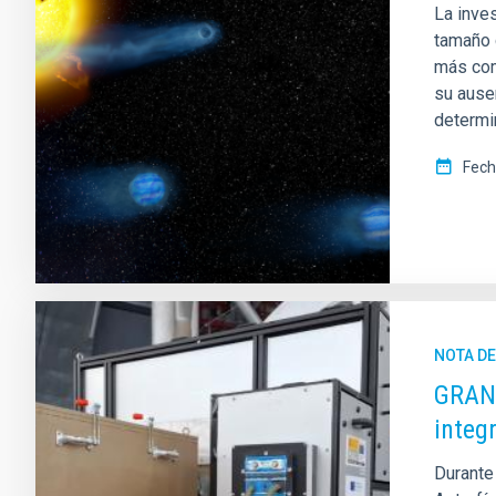
La inves
tamaño c
más com
su ause
determi
Fech
NOTA D
GRANC
integ
Durante