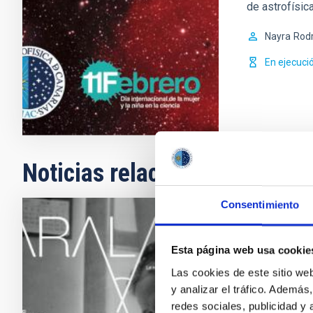
de astrofísic
Nayra
Rodr
En ejecuci
Noticias relacionadas
Consentimiento
NOTA DE PRE
Esta página web usa cookie
Revista e
Las cookies de este sitio we
El último núme
y analizar el tráfico. Ademá
de Canarias (
redes sociales, publicidad y