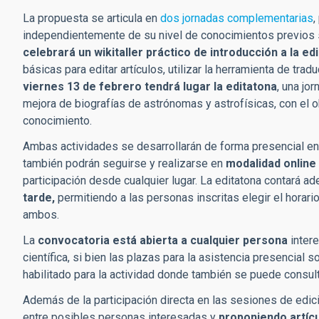
La propuesta se articula en
dos jornadas complementarias
,
independientemente de su nivel de conocimientos previos s
celebrará un wikitaller práctico de introducción a la ed
básicas para editar artículos, utilizar la herramienta de tra
viernes 13 de febrero tendrá lugar la editatona
, una jo
mejora de biografías de astrónomas y astrofísicas, con el 
conocimiento.
Ambas actividades se desarrollarán de forma presencial e
también podrán seguirse y realizarse en
modalidad online
participación desde cualquier lugar. La editatona contará 
tarde,
permitiendo a las personas inscritas elegir el horari
ambos.
La
convocatoria está abierta a cualquier persona
intere
científica, si bien las plazas para la asistencia presencial s
habilitado para la actividad donde también se puede consult
Además de la participación directa en las sesiones de edición
entre posibles personas interesadas y
proponiendo artíc