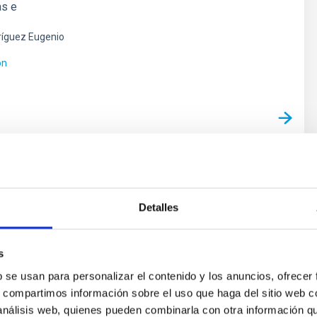
as e
íguez Eugenio
ón
Detalles
NSA
s
special sobre “Mujeres en Astronomía”
b se usan para personalizar el contenido y los anuncios, ofrecer
ro de la revista "Paralajes", del Instituto de Astrofísica
s, compartimos información sobre el uso que haga del sitio web 
IAC), aborda el papel de las mujeres en la Astronomía
 análisis web, quienes pueden combinarla con otra información q