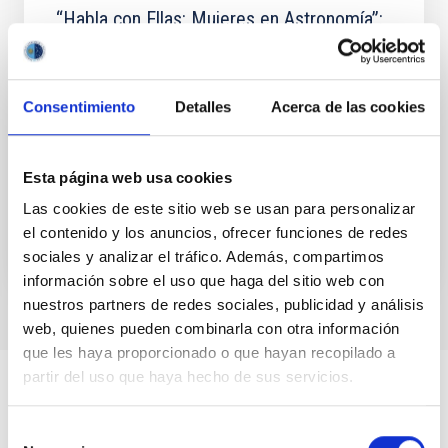
“Habla con Ellas: Mujeres en Astronomía”:
ocho ediciones conectando ciencia y
educación
Consentimiento
Detalles
Acerca de las cookies
El Instituto de Astrofísica de Canarias (IAC) celebra
en 2026 la octava edición consecutiva del proyecto
Habla con Ellas: Mujeres en Astronomía, una
iniciativa...
Esta página web usa cookies
Las cookies de este sitio web se usan para personalizar
el contenido y los anuncios, ofrecer funciones de redes
sociales y analizar el tráfico. Además, compartimos
información sobre el uso que haga del sitio web con
nuestros partners de redes sociales, publicidad y análisis
web, quienes pueden combinarla con otra información
que les haya proporcionado o que hayan recopilado a
partir del uso que haya hecho de sus servicios.
Selección