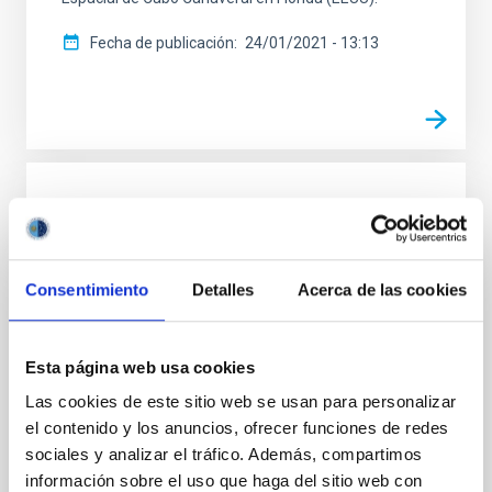
Fecha de publicación
24/01/2021 - 13:13
NOTA DE PRENSA
Acuerdo con D-Orbit para la integración de
DRAGO en el satélite ION
Consentimiento
Detalles
Acerca de las cookies
El programa de IACTEC-Espacio del Instituto de
Astrofísica de Canarias (IAC) ha firmado un acuerdo
con la empresa de transporte espacial italiana D-
Esta página web usa cookies
Orbit para integrar la carga útil del instrumento
Las cookies de este sitio web se usan para personalizar
DRAGO en el portador de satélites ION. El objetivo de
el contenido y los anuncios, ofrecer funciones de redes
este proyecto es realizar operaciones de
demostración en órbita durante la próxima misión
sociales y analizar el tráfico. Además, compartimos
PULSE, que tendrá lugar en enero de 2021. El
información sobre el uso que haga del sitio web con