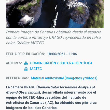
Primera imagen de Canarias obtenida desde el espacio
con la cámara infrarroja DRAGO, representada en falso
color. Crédito: IACTEC
FECHA DE PUBLICACIÓN
18/06/2021 - 11:06
AUTORES
COMUNICACIÓN Y CULTURA CIENTÍFICA
IACTEC
REFERENCIAS
Material audiovisual (Imágenes y vídeos)
La cámara DRAGO (
Demonstrator for Remote Analysis of
Ground Observations
), desarrollada íntegramente por el
equipo de IACTEC-Microsatélites del
Instituto de
Astrofísica de Canarias (IAC)
, ha obtenido sus primeras
imágenes de las Islas Canarias.