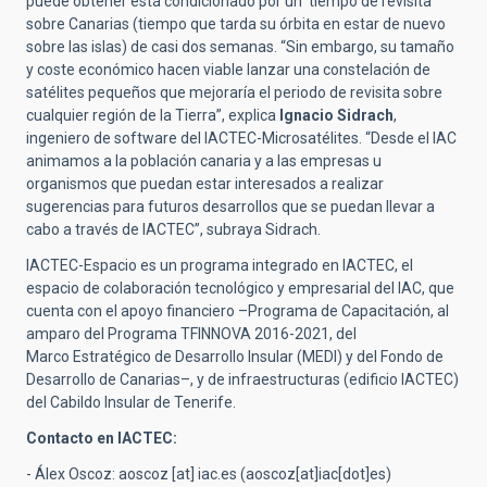
puede obtener está condicionado por un ‘tiempo de revisita’
sobre Canarias (tiempo que tarda su órbita en estar de nuevo
sobre las islas) de casi dos semanas. “Sin embargo, su tamaño
y coste económico hacen viable lanzar una constelación de
satélites pequeños que mejoraría el periodo de revisita sobre
cualquier región de la Tierra”, explica
Ignacio Sidrach
,
ingeniero de
software
del
IACTEC-Microsatélites
. “Desde el IAC
animamos a la población canaria y a las empresas u
organismos que puedan estar interesados a realizar
sugerencias para futuros desarrollos que se puedan llevar a
cabo a través de IACTEC”, subraya
Sidrach
.
IACTEC-Espacio es un programa integrado en IACTEC, el
espacio de colaboración tecnológico y empresarial del IAC, que
cuenta con el apoyo financiero –Programa de Capacitación, al
amparo del Programa TFINNOVA 2016-2021, del
Marco Estratégico de Desarrollo Insular (MEDI) y del Fondo de
Desarrollo de Canarias–, y de infraestructuras (edificio IACTEC)
del Cabildo Insular de Tenerife.
Contacto en IACTEC:
- Álex Oscoz:
aoscoz
[at]
iac.es
(aoscoz[at]iac[dot]es)