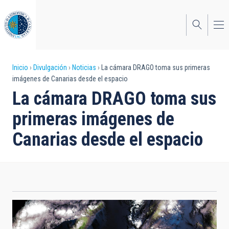
Pasar
al
contenido
principal
Sobrescribir
Inicio
Divulgación
Noticias
La cámara DRAGO toma sus primeras
imágenes de Canarias desde el espacio
enlaces
La cámara DRAGO toma sus
de
primeras imágenes de
ayuda
Canarias desde el espacio
a
la
navegación