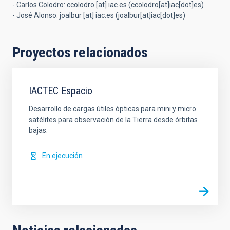
-
Carlos Colodro:
ccolodro
[at]
iac.es
(ccolodro[at]iac[dot]es)
-
José Alonso:
joalbur
[at]
iac.es
(joalbur[at]iac[dot]es)
Proyectos relacionados
IACTEC Espacio
Desarrollo de cargas útiles ópticas para mini y micro
satélites para observación de la Tierra desde órbitas
bajas.
En ejecución