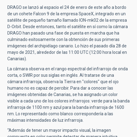
DRAGO se lanzó al espacio el 24 de enero de este año a bordo
de un cohete Falcon 9 de la empresa SpaceX, integrado en un
satélite de pequeño tamaño llamado ION-mk02 de la empresa
D-Orbit. Desde entonces, tanto el satélite en sí como la cámara
DRAGO han pasado una fase de puesta en marcha que ha
culminado exitosamente con la obtención de sus primeras
imágenes del archipiélago canario. Lo hizo el pasado día 28 de
mayo de 2021, alrededor de las 11:00 UTC (12:00 hora local en
Canarias).
La cámara observa en el rango espectral del infrarrojo de onda
corta, o SWIR por sus siglas en inglés. Al tratarse de una
cámara infrarroja, observa la Tierra en "colores" que el ojo
humano no es capaz de percibir. Para dar a conocer las
imágenes obtenidas de Canarias, se ha asignado un color
visible a cada uno de los colores infrarrojos: verde para la banda
infrarroja de 1100 nm y azul para la banda infrarroja de 1600
nm. Lo representado como blanco correspondería a las
máximas intensidades de luz infrarroja.
“Además de tener un mayor impacto visual, la imagen
compuesta en color permite detectar de manera intuitiva