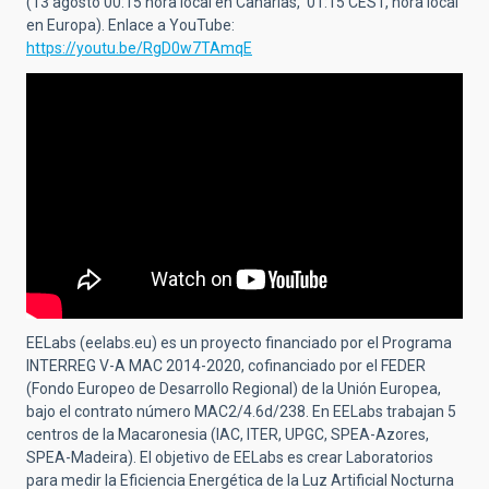
(13 agosto 00:15 hora local en Canarias, 01:15 CEST, hora local
en Europa). Enlace a YouTube:
https://youtu.be/RgD0w7TAmqE
EELabs (eelabs.eu) es un proyecto financiado por el Programa
INTERREG V-A MAC 2014-2020, cofinanciado por el FEDER
(Fondo Europeo de Desarrollo Regional) de la Unión Europea,
bajo el contrato número MAC2/4.6d/238. En EELabs trabajan 5
centros de la Macaronesia (IAC, ITER, UPGC, SPEA-Azores,
SPEA-Madeira). El objetivo de EELabs es crear Laboratorios
para medir la Eficiencia Energética de la Luz Artificial Nocturna