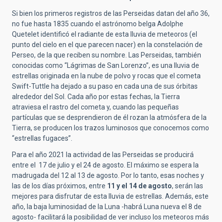
Si bien los primeros registros de las Perseidas datan del año 36,
no fue hasta 1835 cuando el astrónomo belga Adolphe
Quetelet identificó el radiante de esta lluvia de meteoros (el
punto del cielo en el que parecen nacer) en la constelación de
Perseo, de la que reciben su nombre. Las Perseidas, también
conocidas como “Lágrimas de San Lorenzo”, es una lluvia de
estrellas originada en la nube de polvo y rocas que el cometa
Swift-Tuttle ha dejado a su paso en cada una de sus órbitas
alrededor del Sol. Cada año por estas fechas, la Tierra
atraviesa el rastro del cometa y, cuando las pequeñas
partículas que se desprendieron de él rozan la atmósfera de la
Tierra, se producen los trazos luminosos que conocemos como
“estrellas fugaces”.
Para el año 2021 la actividad de las Perseidas se producirá
entre el 17 de julio y el 24 de agosto. El máximo se espera la
madrugada del
12 al 13 de agosto. Por lo tanto, esas noches y
las de los días próximos, entre
11 y el 14 de agosto
, serán las
mejores para disfrutar de esta lluvia de estrellas. Además, este
año, la baja luminosidad de la Luna -habrá Luna nueva el 8 de
agosto- facilitará la posibilidad de ver incluso los meteoros más