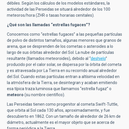
débiles. Según los cálculos de los modelos estándares, la
actividad de las Perseidas se situará alrededor de los 100
meteoros/hora (ZHR o tasas horarias cenitales).
¿Qué son las llamadas “estrellas fugaces”?
Conocemos como “estrellas fugaces” a las pequeñas partículas
de polvo de distintos tamaños, algunas menores que granos de
arena, que se desprenden de los cometas o asteroides a lo
largo de sus órbitas alrededor del Sol. La nube de partículas
resultante (llamados meteoroides), debido al
“
deshielo
”
producido por el calor solar, se dispersa por la órbita del cometa
y es atravesada por La Tierra en su recorrido anual alrededor
del Sol. Cuando estas partículas entran a altísima velocidad en
la atmósfera de la Tierra, se desintegran y acaban emitiendo
esa típica traza luminosa que llamamos “estrella fugaz” o
meteoro
(su nombre científico).
Las Perseidas tienen como progenitor al cometa Swift-Tuttle,
que orbita al Sol cada 130 años, aproximadamente, y fue
descubierto en 1862. Con un tamaño de alrededor de 26 km de
diámetro, actualmente es el mayor objeto que se acerca de
forma periódica a la Tierra.