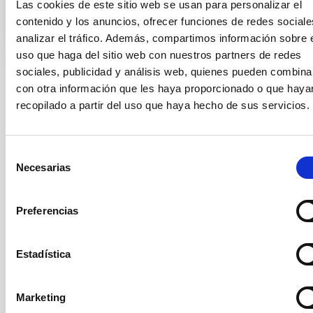
Las cookies de este sitio web se usan para personalizar el
contenido y los anuncios, ofrecer funciones de redes sociale
analizar el tráfico. Además, compartimos información sobre 
uso que haga del sitio web con nuestros partners de redes
sociales, publicidad y análisis web, quienes pueden combina
con otra información que les haya proporcionado o que haya
TIPO DE NOTICIA
recopilado a partir del uso que haya hecho de sus servicios.
NOTA DE PRENSA
ÁMBITO
DIVULGACIÓN
Selección
Necesarias
de
consentimiento
Divulgación
Público general
Preferencias
Sistema Solar y Sistemas Planetarios (SEYSS)
Lluvia de meteoros
meteor showers
Perseids
Estadística
Marketing