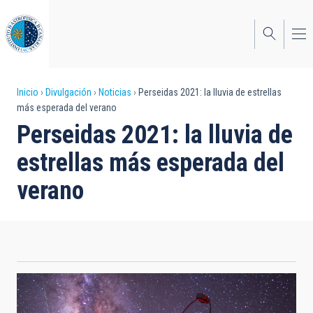
Pasar
al
contenido
principal
Sobrescribir
Inicio
Divulgación
Noticias
Perseidas 2021: la lluvia de estrellas
más esperada del verano
enlaces
Perseidas 2021: la lluvia de
de
estrellas más esperada del
ayuda
verano
a
la
navegación