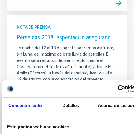
NOTA DE PRENSA
Perseidas 2018, espectáculo asegurado
La noche del 12 al 13 de agosto podremos disfrutar,
sin Luna, del máximo de esta lluvia de estrellas. El
evento será retransmitido en directo, desde el
Observatorio del Teide (Izaña, Tenerife) y desde El
Anillo (Cáceres), a través del canal sky-live.tv, el día
12 de agosto, con la colaboración del proyecto
europeo STARS4ALL y la iniciativa impulsada por la
Junta de Extremadura, “Extremadura, Buenas
Noches”. Además, el proyecto de ciencia ciudadana
“Contadores de estrellas”, financiado por la FECYT,
Consentimiento
Detalles
Acerca de las co
lanza una propuesta de observación para toda la
familia.
Esta página web usa cookies
Fecha de publicación
03/08/2018 - 15:57