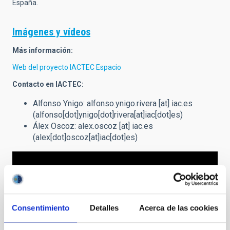
España.
Imágenes y vídeos
Más información:
Web del proyecto IACTEC Espacio
Contacto en IACTEC:
Alfonso Ynigo:
alfonso.ynigo.rivera
[at]
iac.es
(alfonso[dot]ynigo[dot]rivera[at]iac[dot]es)
Álex Oscoz:
alex.oscoz
[at]
iac.es
(alex[dot]oscoz[at]iac[dot]es)
Consentimiento
Detalles
Acerca de las cookies