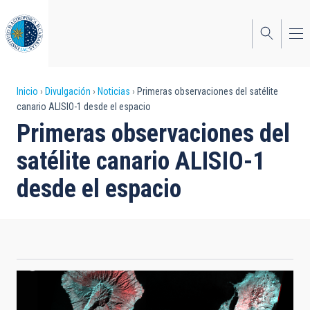
Pasar
al
contenido
principal
Sobrescribir
Inicio
Divulgación
Noticias
Primeras observaciones del satélite
canario ALISIO-1 desde el espacio
enlaces
Primeras observaciones del
de
satélite canario ALISIO-1
ayuda
desde el espacio
a
la
navegación