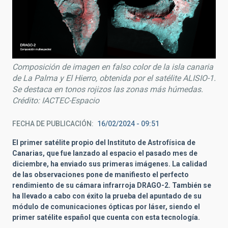
Composición de imagen en falso color de la isla canaria
de La Palma y El Hierro, obtenida por el satélite ALISIO-1.
Se destaca en tonos rojizos las zonas más húmedas.
Crédito: IACTEC-Espacio
FECHA DE PUBLICACIÓN
16/02/2024 - 09:51
El primer satélite propio del Instituto de Astrofísica de
Canarias, que fue lanzado al espacio el pasado mes de
diciembre, ha enviado sus primeras imágenes. La calidad
de las observaciones pone de manifiesto el perfecto
rendimiento de su cámara infrarroja DRAGO-2. También se
ha llevado a cabo con éxito la prueba del apuntado de su
módulo de comunicaciones ópticas por láser, siendo el
primer satélite español que cuenta con esta tecnología.