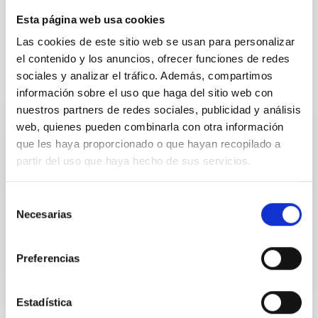
Esta página web usa cookies
Las cookies de este sitio web se usan para personalizar
el contenido y los anuncios, ofrecer funciones de redes
sociales y analizar el tráfico. Además, compartimos
Proyectos relacionados
información sobre el uso que haga del sitio web con
nuestros partners de redes sociales, publicidad y análisis
web, quienes pueden combinarla con otra información
IACTEC Espacio
que les haya proporcionado o que hayan recopilado a
partir del uso que haya hecho de sus servicios.
Desarrollo de cargas útiles ópticas para mini y micro
satélites para observación de la Tierra desde órbitas
bajas.
Selección
Necesarias
de
En ejecución
consentimiento
Preferencias
Estadística