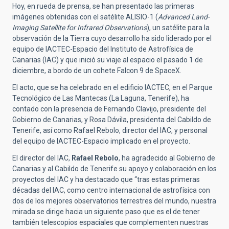
Hoy, en rueda de prensa, se han presentado las primeras
imágenes obtenidas con el satélite ALISIO-1 (
Advanced Land-
Imaging Satellite for Infrared Observations
), un satélite para la
observación de la Tierra cuyo desarrollo ha sido liderado por el
equipo de IACTEC-Espacio del Instituto de Astrofísica de
Canarias (IAC)
y que inició su viaje al espacio el pasado 1 de
diciembre, a bordo de un cohete Falcon 9 de SpaceX.
El acto, que se ha celebrado en el edificio IACTEC, en el Parque
Tecnológico de Las Mantecas (La Laguna, Tenerife), ha
contado con la presencia de Fernando Clavijo, presidente del
Gobierno de Canarias, y Rosa Dávila, presidenta del Cabildo de
Tenerife, así como Rafael Rebolo, director del IAC, y personal
del equipo de IACTEC-Espacio implicado en el proyecto.
El director del IAC,
Rafael Rebolo
, ha agradecido al Gobierno de
Canarias y al Cabildo de Tenerife su apoyo y colaboración en los
proyectos del IAC y ha destacado que “tras estas primeras
décadas del IAC, como centro internacional de astrofísica con
dos de los mejores observatorios terrestres del mundo, nuestra
mirada se dirige hacia un siguiente paso que es el de tener
también telescopios espaciales que complementen nuestras