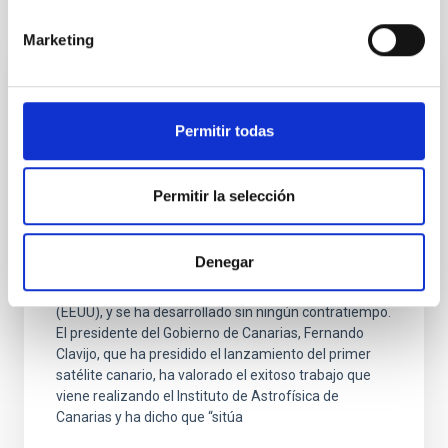
Noticias relacionadas
Marketing
NOTA DE PRENSA
El IAC envía al Espacio el primer satélite
Permitir todas
canario
ALISIO-1, el primer satélite propio del Instituto de
Permitir la selección
Astrofísica de Canarias (IAC), ha iniciado su viaje al
espacio este viernes, 1 de diciembre, a bordo de un
cohete de SpaceX. El lanzamiento ha tenido lugar a
Denegar
las 18:19 horas UT, desde la Base Vandenberg de la
Fuerza Aérea Estadounidense situada en California
(EEUU), y se ha desarrollado sin ningún contratiempo.
El presidente del Gobierno de Canarias, Fernando
Clavijo, que ha presidido el lanzamiento del primer
satélite canario, ha valorado el exitoso trabajo que
viene realizando el Instituto de Astrofísica de
Canarias y ha dicho que “sitúa