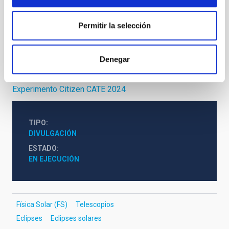
dilvulgación NATE en Palencia…
Web oficial del trío de eclipses
Permitir la selección
Web del IGN dedicada a los eclipses
Denegar
Proveedores de material seguro para la observación de
los eclipses (AAS, en ing…
Experimento Citizen CATE 2024
TIPO
DIVULGACIÓN
ESTADO
EN EJECUCIÓN
Física Solar (FS)
Telescopios
Eclipses
Eclipses solares