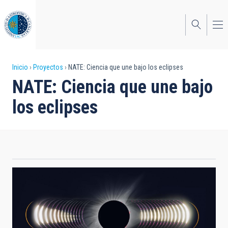
Pasar
al
contenido
principal
Sobrescribir
Inicio
Proyectos
NATE: Ciencia que une bajo los eclipses
NATE: Ciencia que une bajo
enlaces
los eclipses
de
ayuda
a
la
navegación