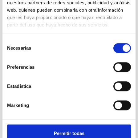
efecto, creando comunidades que converjan en una
nuestros partners de redes sociales, publicidad y análisis
labor compartida de conocimiento, admiración y
web, quienes pueden combinarla con otra información
celebración de una ciencia capaz de unir a todos.
que les haya proporcionado o que hayan recopilado a
partir del uso que haya hecho de sus servicios.
Miembros
Selección
Necesarias
de
consentimiento
Resultados
Preferencias
Noticias
Estadística
Enlaces de interés
Marketing
Programa divulgativo NATE en Palencia-Eclipse agosto
2026
Permitir todas
Biografías de los participantes en el programa de