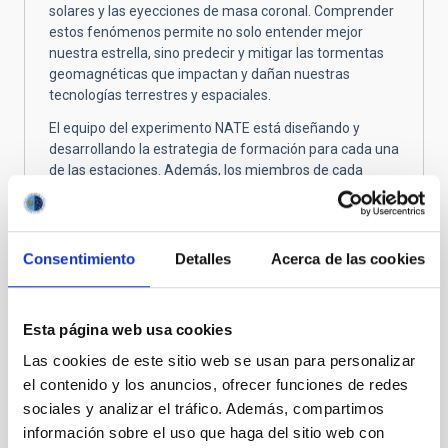
solares y las eyecciones de masa coronal. Comprender
estos fenómenos permite no solo entender mejor
nuestra estrella, sino predecir y mitigar las tormentas
geomagnéticas que impactan y dañan nuestras
tecnologías terrestres y espaciales.
El equipo del experimento NATE está diseñando y
desarrollando la estrategia de formación para cada una
de las estaciones. Además, los miembros de cada
estación participarán en un sinfín de esfuerzos
divulgativos locales de diferente índole. Una vez
concluido el experimento, el material adquirido para
cada estación será donado a las localidades anfitrionas,
Consentimiento
Detalles
Acerca de las cookies
lo que dejará
un legado duradero de astronomía y
física solar en todo el país
.
Esta página web usa cookies
Todos miran al cielo
Las cookies de este sitio web se usan para personalizar
el contenido y los anuncios, ofrecer funciones de redes
Los eclipses son, probablemente, los fenómenos
sociales y analizar el tráfico. Además, compartimos
astronómicos con mayor capacidad de reunir a la gente
en su contemplación. NATE busca multiplicar ese
información sobre el uso que haga del sitio web con