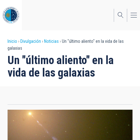
Pasar
al
contenido
principal
Sobrescribir
Inicio
Divulgación
Noticias
Un "último aliento" en la vida de las
galaxias
enlaces
Un "último aliento" en la
de
vida de las galaxias
ayuda
a
la
navegación