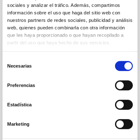
sociales y analizar el tráfico. Además, compartimos
estrellas en ellas a lo largo de toda su vida. Esta había
sido una hipótesis ampliamente aceptada, clave en la
información sobre el uso que haga del sitio web con
simulación teórica de galaxias masivas, pero que
nuestros partners de redes sociales, publicidad y análisis
carecía de confirmación observacional. Los
web, quienes pueden combinarla con otra información
resultados de esta investigación fueron publicados
que les haya proporcionado o que hayan recopilado a
ayer en la revista Nature.
partir del uso que haya hecho de sus servicios.
Fecha de publicación
02/01/2018
Selección
Necesarias
de
consentimiento
Preferencias
RESULTADO DE INVESTIGACIÓN
Estadística
Formación estelar regulada por el agujero
negro central en galaxias masivas
Marketing
Los centros de las galaxias masivas se encuentran
entre las regiones más exóticas del Universo,