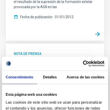
el resultado de la supresión de la formación estelar
provocada por la AGN en las
Fecha de publicación
01/01/2012
NOTA DE PRENSA
Confirman que los agujeros negros regulan
la formación de estrellas en galaxias
masivas
Consentimiento
Detalles
Acerca de las cookies
Un equipo internacional con participación de
investigadores vinculados al Instituto de Astrofísica
de Canarias y la Universidad de La Laguna, obtiene
Esta página web usa cookies
por primera vez claras evidencias observacionales de
Las cookies de este sitio web se usan para personalizar
que la masa del agujero negro central presente en
el contenido y los anuncios, ofrecer funciones de redes
las galaxias masivas afecta a la formación de nuevas