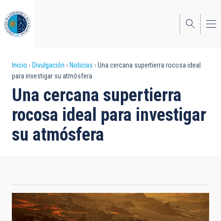
Pasar
al
contenido
principal
Sobrescribir
Inicio
Divulgación
Noticias
Una cercana supertierra rocosa ideal
para investigar su atmósfera
enlaces
Una cercana supertierra
de
rocosa ideal para investigar
ayuda
su atmósfera
a
la
navegación