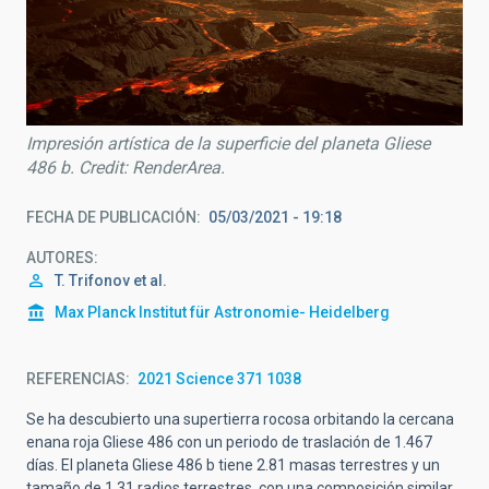
Impresión artística de la superficie del planeta Gliese
486 b. Credit: RenderArea.
FECHA DE PUBLICACIÓN
05/03/2021 - 19:18
AUTORES
T. Trifonov et al.
Max Planck Institut für Astronomie- Heidelberg
REFERENCIAS
2021 Science 371 1038
Se ha descubierto una supertierra rocosa orbitando la cercana
enana roja Gliese 486 con un periodo de traslación de 1.467
días. El planeta Gliese 486 b tiene 2.81 masas terrestres y un
tamaño de 1.31 radios terrestres, con una composición similar