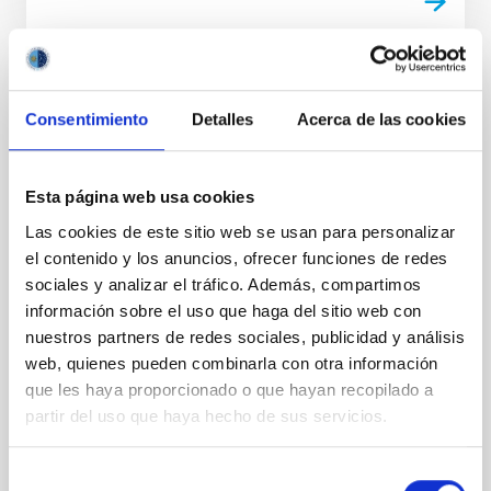
NOTA DE PRENSA
Consentimiento
Detalles
Acerca de las cookies
El Gran Telescopio Canarias encuentra
rastros de las primeras estrellas del
Universo en una galaxia vecina
Esta página web usa cookies
Las claves sobre las primeras estrellas podrían estar
Las cookies de este sitio web se usan para personalizar
escondidas mucho más cerca de lo esperado. Un
el contenido y los anuncios, ofrecer funciones de redes
equipo internacional liderado por el Instituto de
sociales y analizar el tráfico. Además, compartimos
Astrofísica de Canarias (IAC) ha detectado en una
información sobre el uso que haga del sitio web con
galaxia vecina posibles rastros químicos de las
nuestros partners de redes sociales, publicidad y análisis
mismísimas primeras estrellas del Universo. El
web, quienes pueden combinarla con otra información
escenario del descubrimiento es NGC 1277, una
conocida galaxia "reliquia". Mientras que las galaxias
que les haya proporcionado o que hayan recopilado a
normales crecen y se transforman fusionándose con
partir del uso que haya hecho de sus servicios.
otras a lo largo de su historia, este sistema compacto
formó la mayor parte de sus estrellas muy
Selección
rápidamente en el Universo primitivo y se quedó