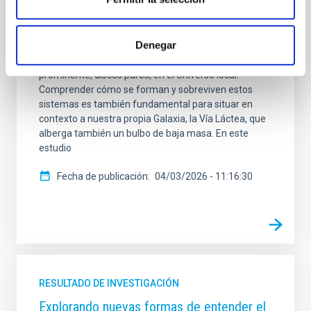
material y a través de fusiones con otras galaxias.
Este escenario explica con éxito muchas estructuras
cósmicas, pero tiene dificultades para dar cuenta de
Denegar
la existencia de numerosas galaxias espirales
masivas que carecen de un bulbo central
prominente, discos puros, en el Universo local.
Comprender cómo se forman y sobreviven estos
sistemas es también fundamental para situar en
contexto a nuestra propia Galaxia, la Vía Láctea, que
alberga también un bulbo de baja masa. En este
estudio
Fecha de publicación
04/03/2026 - 11:16:30
RESULTADO DE INVESTIGACIÓN
Explorando nuevas formas de entender el