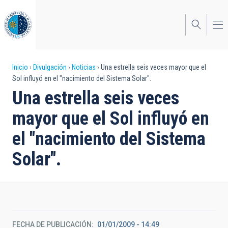
Pasar
al
contenido
principal
Sobrescribir
Inicio
Divulgación
Noticias
Una estrella seis veces mayor que el
Sol influyó en el "nacimiento del Sistema Solar".
enlaces
Una estrella seis veces
de
mayor que el Sol influyó en
ayuda
el "nacimiento del Sistema
a
Solar".
la
navegación
FECHA DE PUBLICACIÓN
01/01/2009 - 14:49