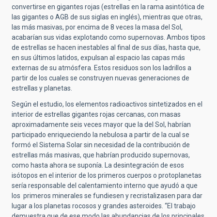
convertirse en gigantes rojas (estrellas en la rama asintótica de
las gigantes o AGB de sus siglas en inglés), mientras que otras,
las más masivas, por encima de 8 veces la masa del Sol,
acabarían sus vidas explotando como supernovas. Ambos tipos
de estrellas se hacen inestables al final de sus días, hasta que,
en sus últimos latidos, expulsan al espacio las capas más
externas de su atmósfera. Estos residuos son los ladrillos a
partir de los cuales se construyen nuevas generaciones de
estrellas y planetas.
Según el estudio, los elementos radioactivos sintetizados en el
interior de estrellas gigantes rojas cercanas, con masas
aproximadamente seis veces mayor que la del Sol, habrían
participado enriqueciendo la nebulosa a partir de la cual se
formó el Sistema Solar sin necesidad de la contribución de
estrellas más masivas, que habrían producido supernovas,
como hasta ahora se suponía. La desintegración de esos
isótopos en el interior de los primeros cuerpos o protoplanetas
sería responsable del calentamiento interno que ayudó a que
los primeros minerales se fundiesen y recristalizasen para dar
lugar a los planetas rocosos y grandes asteroides. “El trabajo
demuestra que de ese modo las abundancias de los principales