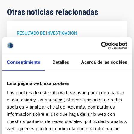
Otras noticias relacionadas
RESULTADO DE INVESTIGACIÓN
Cronología de nuestra Galaxia con ajuste
de diagramas color-magnitude de Gaia
(ChronoGal): II. Desvelando la formación y
Consentimiento
Detalles
Acerca de las cookies
evolución de los discos grueso y delgado
seleccionados cinemáticamente
Esta página web usa cookies
La investigación sobre la formación, el origen y la
evolución de la dicotomía entre los componentes de
Las cookies de este sitio web se usan para personalizar
disco fino y disco grueso de la Vía Láctea ha sido un
el contenido y los anuncios, ofrecer funciones de redes
importante tema de estudio, ya que es clave para
sociales y analizar el tráfico. Además, compartimos
comprender la formación de nuestra Galaxia. Sin
información sobre el uso que haga del sitio web con
embargo no es tarea fácil, ya que las poblaciones
nuestros partners de redes sociales, publicidad y análisis
definidas a partir de su morfología o cinemática
web, quienes pueden combinarla con otra información
muestran una mezcla de poblaciones químicamente