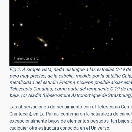
Fig 2. A simple vista, nada distingue a las estrellas C-19 d
pero muy preciso, de la estrella, medido por la satélite Gai
metalicidad del estudio Pristine, hicieron posible aislar est
Telescopio Canarias) como parte del remanente C-19 de una
baja. (c) Aladin (Observatoire Astronomique de Strasbourg
Las observaciones de seguimiento con el Telescopio Gemini
Grantecan), en La Palma, confirmaron la naturaleza de cúmul
excepcionalmente bajos de elementos pesados: tan bajos c
cualquier otra estructura conocida en el Universo.