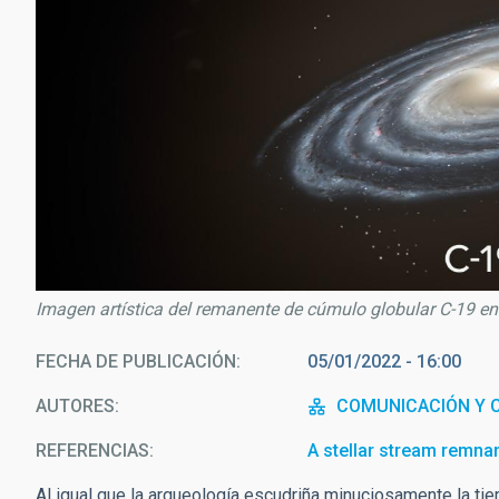
Imagen artística del remanente de cúmulo globular C-19 en 
FECHA DE PUBLICACIÓN
05/01/2022 - 16:00
AUTORES
COMUNICACIÓN Y C
REFERENCIAS
A stellar stream remnant
Al igual que la arqueología escudriña minuciosamente la tie