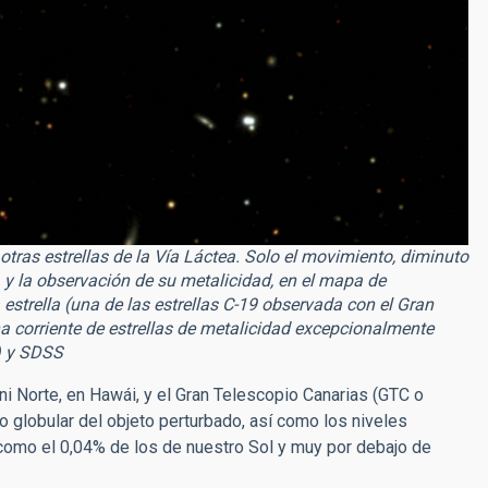
e otras estrellas de la Vía Láctea. Solo el movimiento, diminuto
a, y la observación de su metalicidad, en el mapa de
a estrella (una de las estrellas C-19 observada con el Gran
 corriente de estrellas de metalicidad excepcionalmente
) y SDSS
 Norte, en Hawái, y el Gran Telescopio Canarias (GTC o
o globular del objeto perturbado, así como los niveles
omo el 0,04% de los de nuestro Sol y muy por debajo de