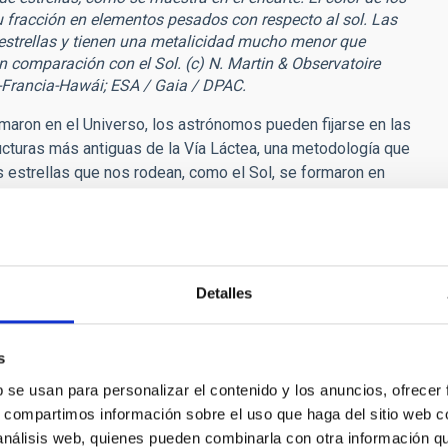
u fracción en elementos pesados con respecto al sol. Las
 estrellas y tienen una metalicidad mucho menor que
comparación con el Sol. (c) N. Martin & Observatoire
Francia-Hawái; ESA / Gaia / DPAC.
rmaron en el Universo, los astrónomos pueden fijarse en las
ructuras más antiguas de la Vía Láctea, una metodología que
s estrellas que nos rodean, como el Sol, se formaron en
strellas y cúmulos de la Vía Láctea, que se encuentran en sus
 explica
Jonay González
, investigador del Instituto de
descubierto se introdujo posiblemente de esta manera, pero ha
a Galaxia como resultado de las tensiones de las mareas,
Detalles
or la misión del satélite Gaia de la Agencia Espacial Europea
istine Survey, que se está llevando a cabo en el Telescopio
s
nvestigadores exploró el mapa registrado por el satélite
b se usan para personalizar el contenido y los anuncios, ofrecer
upaciones de estrellas. Una de las estructuras descubiertas
s, compartimos información sobre el uso que haga del sitio web 
19". Paralelamente, el estudio Pristine, desde Hawái, había
 análisis web, quienes pueden combinarla con otra información q