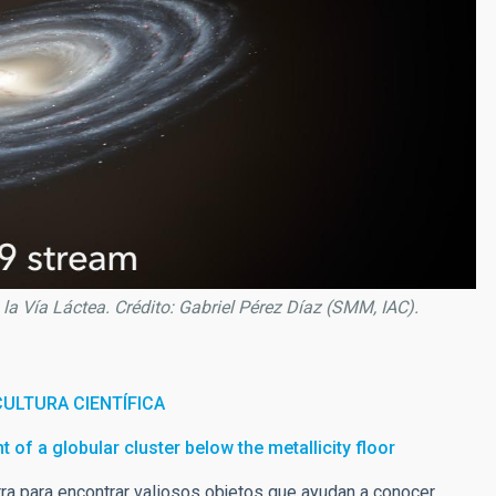
la Vía Láctea. Crédito: Gabriel Pérez Díaz (SMM, IAC).
ULTURA CIENTÍFICA
 of a globular cluster below the metallicity floor
rra para encontrar valiosos objetos que ayudan a conocer