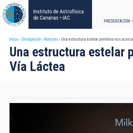
Pasar
al
Instituto de Astrofísica
contenido
de Canarias • IAC
PRESENTACIÓN
principal
Navega
Sobrescribir
Inicio
Divulgación
Noticias
Una estructura estelar primitiva nos acerca
principa
Una estructura estelar p
enlaces
Vía Láctea
de
ayuda
a
la
navegación