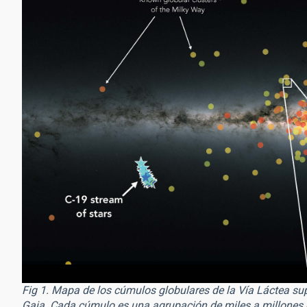
Fig 1. Mapa de los cúmulos globulares de la Vía Láctea sup
Gaia. Cada cúmulo es una agrupación de miles a millones de