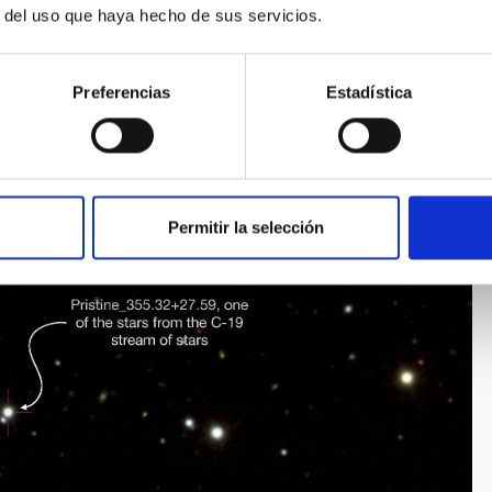
e el porcentaje de elementos pesados en millones de
r del uso que haya hecho de sus servicios.
 el C-19 contiene estrellas con una fracción de elementos
Preferencias
Estadística
Permitir la selección