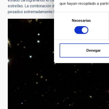
estado cartografiando el cielo para medir sistemáticament
que hayan recopilado a parti
estrellas. La combinación de estos dos estudios reveló que
pesados extremadamente baja.
Selección
Necesarias
de
consentimiento
Denegar