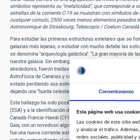
símbolos representa su "metalicidad", que corresponde a s
estrellas de la corriente C-19 se muestran con símbolos de
cualquier cúmulo, 2500 veces menos elementos pesados en 
Astronomique de Strasbourg; Telescopio / Coelum Canadá-
Para estudiar las primeras estructuras estelares que se fo
galaxias más lejanas, o estudiar con mucho detalle las est
se denomina "arqueología galáctica". “La gran mayoría de la
nuestra galaxia. Sin embargo, una pequeña fracción de las e
alrededores, fueron traídas desde galaxias más pequeñas”,
Astrofísica de Canarias y coautor del artículo. “El cúmulo 
estado perdiendo sus estrellas en su órbita alrededor de l
dejando una “huella celeste” de estrellas”, añade.
Consentimiento
Este hallazgo ha sido posible gracias a los datos tomados p
(ESA) y a la identificación de estrellas primitivas por el Pr
Esta página web usa cookie
Canadá-Francia-Hawái (CFHT), en Mauna Kea. El
equipo de i
Las cookies de este sitio we
Gaia, con un novedoso algoritmo para aislar estas raras agr
y analizar el tráfico. Ademá
fue una nueva corriente estelar, que el equipo denominó "C-
redes sociales, publicidad y